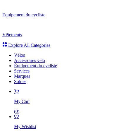
Equipement du cycliste
Vêtements
Explore All Categories
Vélos
Accessoires vélo
Équipement du cycliste
Services
Marques
Soldes
My Cart
(
0
)
My Wishlist