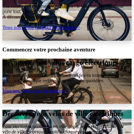
Vos enfants, vos courses, vos charges : le vélo longtail électrique
porte tout, sans effort.
À découvrir dans notre gamme.
Tous nos vélos longtail électriques >
Commencez votre prochaine aventure
Découvrez nos vélos cargo électriques
Transportez enfants, courses ou matériel pro en toute sérénité : le
vélo cargo électrique redéfinit vos trajets du quotidien.
Tous nos vélos cargo électriques >
Découvrez nos vélos de ville électriques
Pour vos trajets quotidiens en ville, léger, agile et confortable : le
vélo de ville électrique simplifie chaque déplacement.