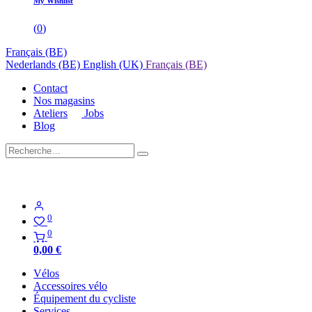
My Wishlist
(
0
)
Français (BE)
Nederlands (BE)
English (UK)
Français (BE)
Contact
Nos magasins
Ateliers
Jobs
Blog
0
0
0,00
€
Vélos
Accessoires vélo
Équipement du cycliste
Services