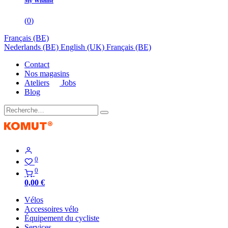
My Wishlist
(
0
)
Français (BE)
Nederlands (BE)
English (UK)
Français (BE)
Contact
Nos magasins
Ateliers
Jobs
Blog
0
0
0,00
€
Vélos
Accessoires vélo
Équipement du cycliste
Services