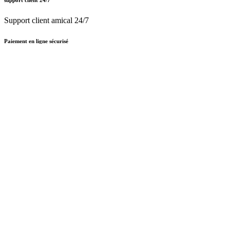
Support client amical 24/7
Paiement en ligne sécurisé
Nous traitons le certificat SSL
Français (BE)
Nederlands (BE)
English (UK)
Français (BE)
Accueil
CGV
Politique de confidentialité
Mentions légales
Besoin d'
aide ?
Follow Us On