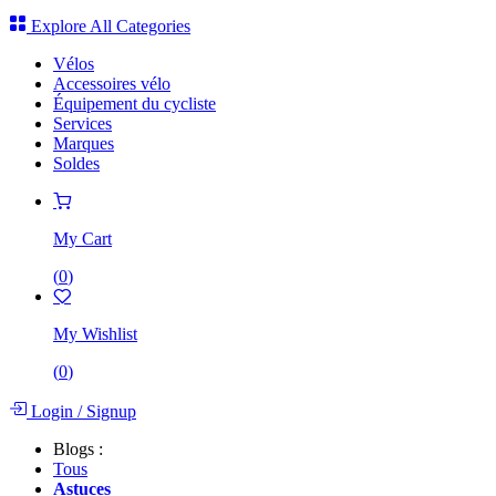
Explore All Categories
Vélos
Accessoires vélo
Équipement du cycliste
Services
Marques
Soldes
My Cart
(
0
)
My Wishlist
(
0
)
Login
/
Signup
Blogs :
Tous
Astuces