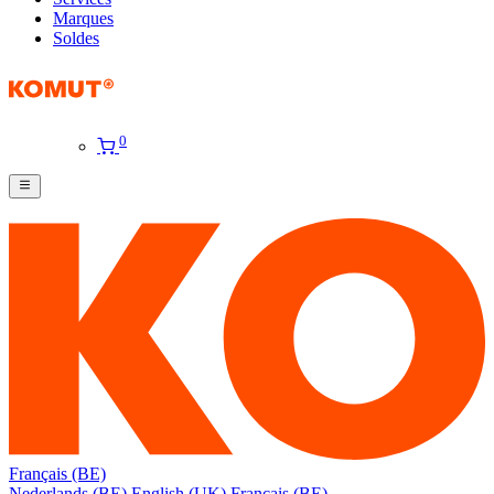
Marques
Soldes
0
Français (BE)
Nederlands (BE)
English (UK)
Français (BE)