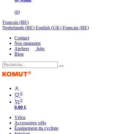
My Wishlist
(
0
)
Français (BE)
Nederlands (BE)
English (UK)
Français (BE)
Contact
Nos magasins
Ateliers
Jobs
Blog
0
0
0,00
€
Vélos
Accessoires vélo
Équipement du cycliste
Services