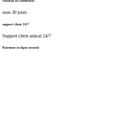
Satisfait ou remboursé
sous 30 jours
support client 24/7
Support client amical 24/7
Paiement en ligne sécurisé
Nous traitons le certificat SSL
Français (BE)
Nederlands (BE)
English (UK)
Français (BE)
Accueil
CGV
Politique de confidentialité
Mentions légales
Besoin d'
aide ?
Follow Us On