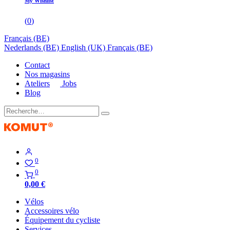
My Wishlist
(
0
)
Français (BE)
Nederlands (BE)
English (UK)
Français (BE)
Contact
Nos magasins
Ateliers
Jobs
Blog
0
0
0,00
€
Vélos
Accessoires vélo
Équipement du cycliste
Services