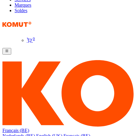
Marques
Soldes
0
Français (BE)
Nederlands (BE)
English (UK)
Français (BE)