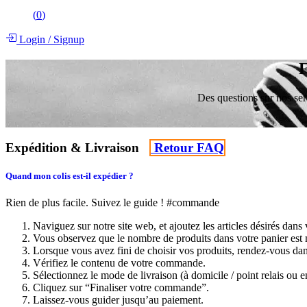
(
0
)
Login
/
Signup
F
Des questions sur nos ser
Expédition & Livraison
Retou​​r FAQ​​
Quand mon colis est-il expédier ?
Rien de plus facile. Suivez le guide ! #commande
Naviguez sur notre site web, et ajoutez les articles désirés dans 
Vous observez que le nombre de produits dans votre panier est mo
Lorsque vous avez fini de choisir vos produits, rendez-vous dan
Vérifiez le contenu de votre commande.
Sélectionnez le mode de livraison (à domicile / point relais ou
Cliquez sur “Finaliser votre commande”.
Laissez-vous guider jusqu’au paiement.