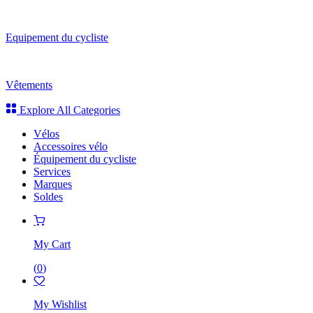
Equipement du cycliste
Vêtements
Explore All Categories
Vélos
Accessoires vélo
Équipement du cycliste
Services
Marques
Soldes
My Cart
(
0
)
My Wishlist