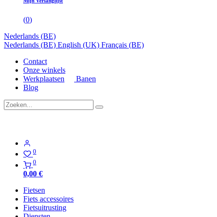
Mijn Verlanglijst
(
0
)
Nederlands (BE)
Nederlands (BE)
English (UK)
Français (BE)
Contact
Onze winkels
Werkplaatsen
Banen
Blog
0
0
0,00
€
Fietsen
Fiets accessoires
Fietsuitrusting
Diensten