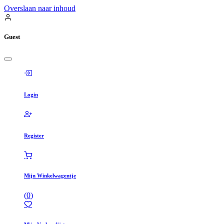
Overslaan naar inhoud
Guest
Login
Register
Mijn Winkelwagentje
(
0
)