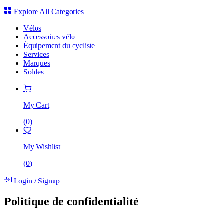
Explore All Categories
Vélos
Accessoires vélo
Équipement du cycliste
Services
Marques
Soldes
My Cart
(
0
)
My Wishlist
(
0
)
Login
/
Signup
Politique de confidentialité