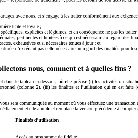
rtagez avec nous, et s’engage à les traiter conformément aux exigence
ère licite et loyale ;
pécifiques, explicites et légitimes, et en conséquence ne pas les traiter
ates, pertinentes et limitées à ce qui est nécessaire au regard des finali
tes, exhaustives et si nécessaires tenues à jour ; et
rée n’excédant pas celle nécessaire au regard des finalités pour lesque
llectons-nous, comment et à quelles fins ?
ns le tableau ci-dessous, où elle précise (i) les activités ou situati
onnel (colonne 2), (iii) les finalités et l’utilisation qui en est faite 
our vous sera communiquée au moment où vous effectuez une transaction
médiatement et elle annule et remplace la version précédente à compter d
Finalités d’utilisation
Accès au programme de fidélité