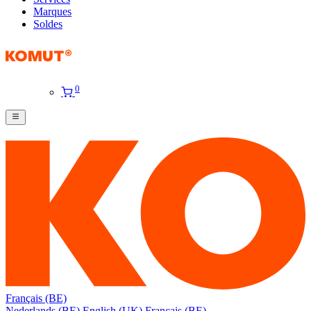
Marques
Soldes
0
Français (BE)
Nederlands (BE)
English (UK)
Français (BE)