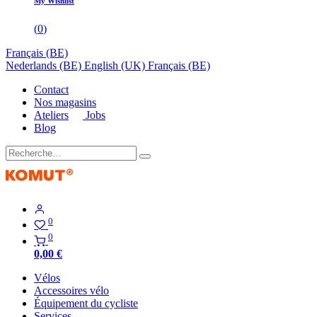
My Wishlist
(
0
)
Français (BE)
Nederlands (BE)
English (UK)
Français (BE)
Contact
Nos magasins
Ateliers
Jobs
Blog
0
0
0,00
€
Vélos
Accessoires vélo
Équipement du cycliste
Services