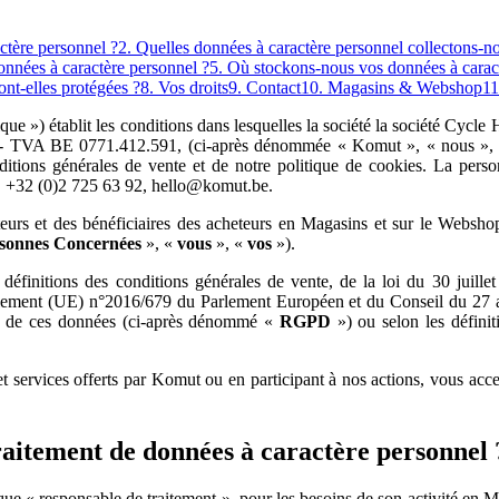
actère personnel ?
2. Quelles données à caractère personnel collectons-no
nnées à caractère personnel ?
5. Où stockons-nous vos données à carac
nt-elles protégées ?
8. Vos droits
9. Contact
10. Magasins & Webshop
11
ique ») établit les conditions dans lesquelles la société la société Cycl
- TVA BE 0771.412.591, (ci-après dénommée « Komut », « nous », « no
nditions générales de vente et de notre politique de cookies. La per
e, +32 (0)2 725 63 92, hello@komut.be.
eurs et des bénéficiaires des acheteurs en Magasins et sur le Webshop
sonnes Concernées
», «
vous
», «
vos
»).
 définitions des conditions générales de vente, de la loi du 30 juille
èglement (UE) n°2016/679 du Parlement Européen et du Conseil du 27 avr
tion de ces données (ci-après dénommé «
RGPD
») ou selon les définit
 et services offerts par Komut ou en participant à nos actions, vous ac
traitement de données à caractère personnel 
 « responsable de traitement », pour les besoins de son activité en Maga