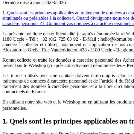
Dernière mise à jour : 20/03/2026
1. Quels sont les principes applicables au traitement de données à car
simultanés ou préalables à la collecte
4. Quand divulguons-nous vos do
caractère personnel ?
7. Comment vos données à caractère personnel so
La présente politique de confidentialité (ci-après dénommée la « Polit
1180 Uccle - Tél : +32 (0)2 725 63 92 - E-Mail : hello@komut.be 
amenée à collecter et utiliser, notamment en application de nos co
Alexandre le Grelle, Rue Vanderkindere 438 - 1180 Uccle - Belgiqu
Komut collecte et traite les données à caractère personnel des Achet
présent sur le Webshop (ci-après collectivement dénommées les «
Per
Les termes utilisés avec une capitale doivent être compris selon les
traitements de données à caractère personnel et de l’article 4 du R
traitement des données à caractère personnel et à la libre circula
contractuels de Komut.
En utilisant notre site web et le Webshop ou en utilisant les produits
personnelles.
1. Quels sont les principes applicables au 
Komut collecte ou utilise vos Données à Caractère Personnel en tant que