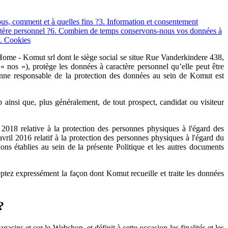
us, comment et à quelles fins ?
3. Information et consentement
tère personnel ?
6. Combien de temps conservons-nous vos données à
. Cookies
e Home - Komut srl dont le siège social se situe Rue Vanderkindere 438,
s »), protège les données à caractère personnel qu’elle peut être
sonne responsable de la protection des données au sein de Komut est
 ainsi que, plus généralement, de tout prospect, candidat ou visiteur
t 2018 relative à la protection des personnes physiques à l'égard des
il 2016 relatif à la protection des personnes physiques à l'égard du
ions établies au sein de la présente Politique et les autres documents
ceptez expressément la façon dont Komut recueille et traite les données
?
sins et sur le Webshop, et définit à cette occasion les finalités et les