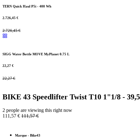
TERN Quick Haul P5i - 400 Wh
2.726,45
€
2.726,45
€
SIGG Water Bottle MOVE MyPlanet 0.75 L
22,27
€
22,27
€
BIKE 43 Speedlifter Twist T10 1"1/8 - 39
2 people are viewing this right now
111,57
€
111,57
€
Marque
-
Bike43