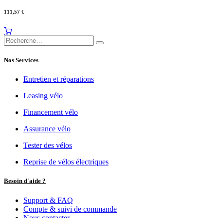
111,57
€
Nos Services
Entretien et réparations
Leasing vélo
Financement vélo
Assurance vélo
Tester des vélos
Reprise de vélos électriques
Besoin d'aide ?
Support & FAQ
Compte & suivi de commande
Nous contacter