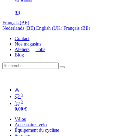
My Wishlist
(
0
)
Français (BE)
Nederlands (BE)
English (UK)
Français (BE)
Contact
Nos magasins
Ateliers
Jobs
Blog
0
0
0,00
€
Vélos
Accessoires vélo
Équipement du cycliste
Services