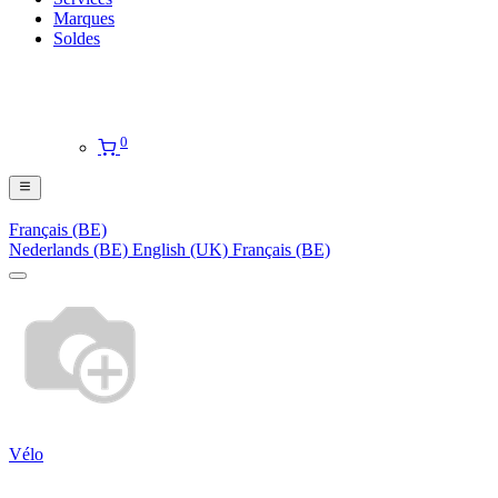
Marques
Soldes
0
Français (BE)
Nederlands (BE)
English (UK)
Français (BE)
Vélo