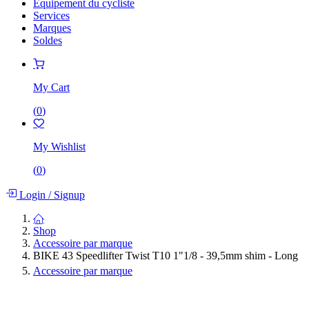
Équipement du cycliste
Services
Marques
Soldes
My Cart
(
0
)
My Wishlist
(
0
)
Login
/
Signup
Shop
Accessoire par marque
BIKE 43 Speedlifter Twist T10 1"1/8 - 39,5mm shim - Long
Accessoire par marque