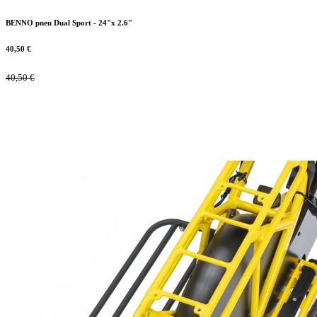
BENNO pneu Dual Sport - 24"x 2.6"
40,50
€
40,50
€