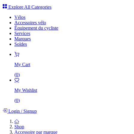
Explore All Categories
Vélos
Accessoires vélo
Équipement du cycliste
Services
Marques
Soldes
My Cart
(
0
)
My Wishlist
(
0
)
Login
/
Signup
Shop
Accessoire par marque