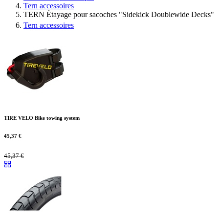
Tern accessoires
TERN Étayage pour sacoches "Sidekick Doublewide Decks"
Tern accessoires
TIRE VELO Bike towing system
45,37
€
45,37
€