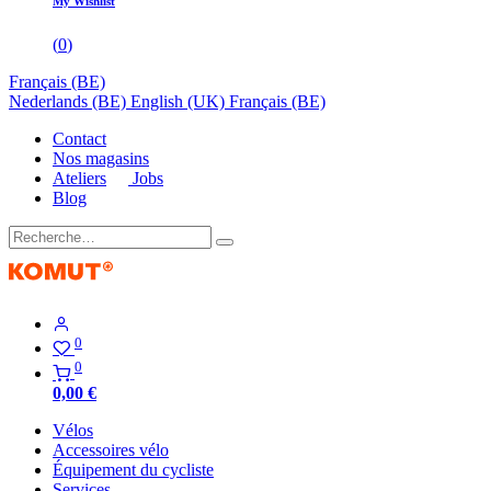
My Wishlist
(
0
)
Français (BE)
Nederlands (BE)
English (UK)
Français (BE)
Contact
Nos magasins
Ateliers
Jobs
Blog
0
0
0,00
€
Vélos
Accessoires vélo
Équipement du cycliste
Services