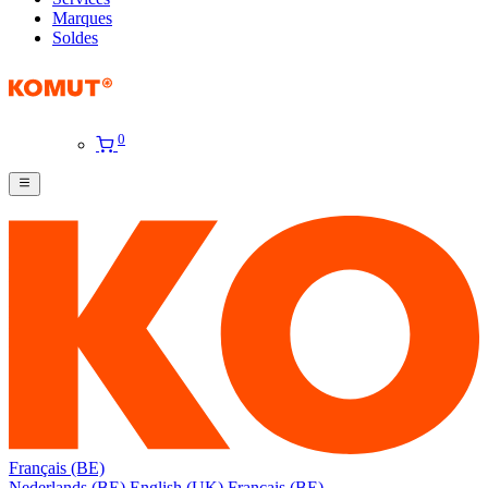
Marques
Soldes
0
Français (BE)
Nederlands (BE)
English (UK)
Français (BE)