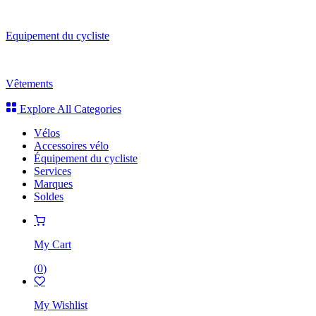
Equipement du cycliste
Vêtements
Explore All Categories
Vélos
Accessoires vélo
Équipement du cycliste
Services
Marques
Soldes
My Cart
(
0
)
My Wishlist