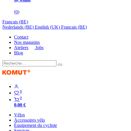
My Wishlist
(
0
)
Français (BE)
Nederlands (BE)
English (UK)
Français (BE)
Contact
Nos magasins
Ateliers
Jobs
Blog
0
0
0,00
€
Vélos
Accessoires vélo
Équipement du cycliste
Services