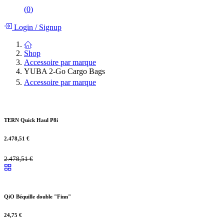
(
0
)
Login
/
Signup
Shop
Accessoire par marque
YUBA 2-Go Cargo Bags
Accessoire par marque
TERN Quick Haul P8i
2.478,51
€
2.478,51
€
QiO Béquille double "Finn"
24,75
€