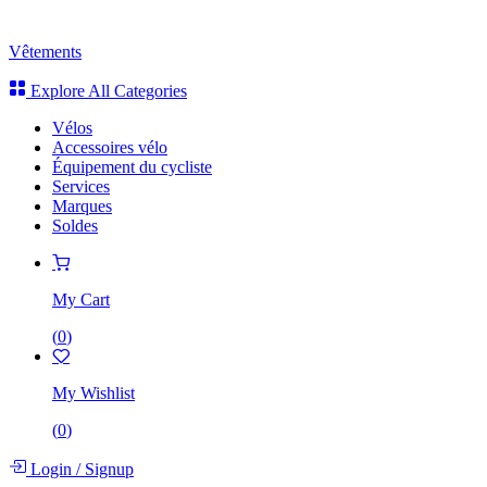
Vêtements
Explore All Categories
Vélos
Accessoires vélo
Équipement du cycliste
Services
Marques
Soldes
My Cart
(
0
)
My Wishlist
(
0
)
Login
/
Signup