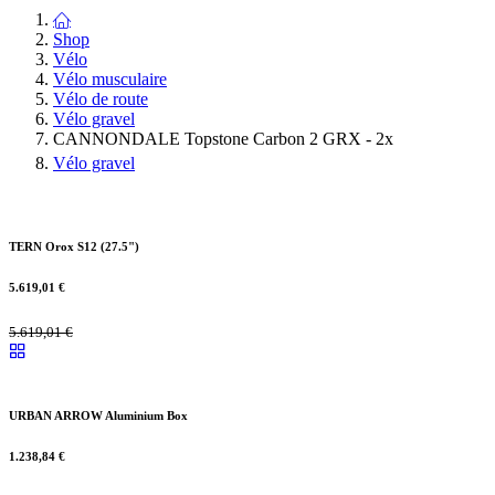
Shop
Vélo
Vélo musculaire
Vélo de route
Vélo gravel
CANNONDALE Topstone Carbon 2 GRX - 2x
Vélo gravel
TERN Orox S12 (27.5")
5.619,01
€
5.619,01
€
URBAN ARROW Aluminium Box
1.238,84
€