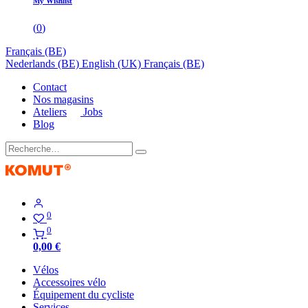
My Wishlist
(
0
)
Français (BE)
Nederlands (BE)
English (UK)
Français (BE)
Contact
Nos magasins
Ateliers
Jobs
Blog
0
0
0,00
€
Vélos
Accessoires vélo
Équipement du cycliste
Services