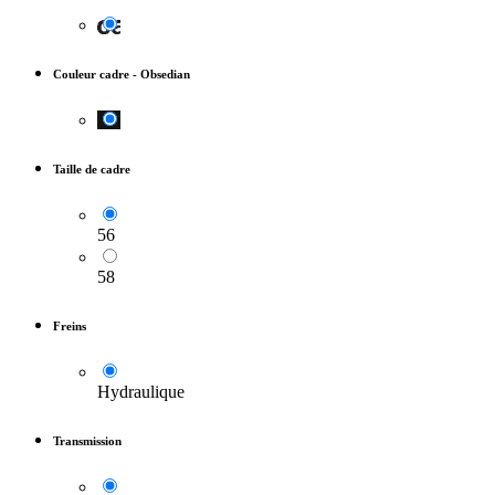
Couleur cadre
-
Obsedian
Taille de cadre
56
58
Freins
Hydraulique
Transmission