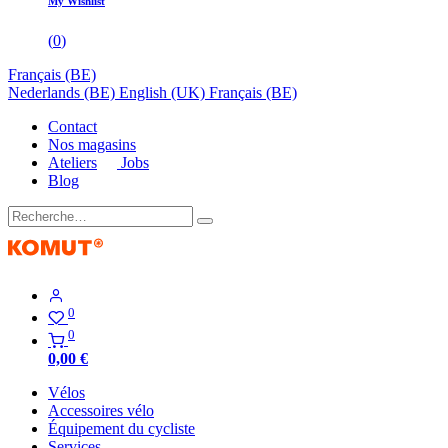
My Wishlist
(
0
)
Français (BE)
Nederlands (BE)
English (UK)
Français (BE)
Contact
Nos magasins
Ateliers
Jobs
Blog
0
0
0,00
€
Vélos
Accessoires vélo
Équipement du cycliste
Services