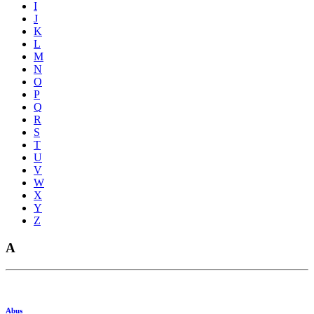
I
J
K
L
M
N
O
P
Q
R
S
T
U
V
W
X
Y
Z
A
Abus