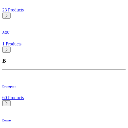
23 Products
AGU
1 Products
B
Brompton
60 Products
Benno