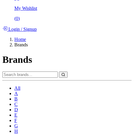
My Wishlist
(
0
)
Login
/
Signup
Home
Brands
Brands
All
A
B
C
D
E
F
G
H