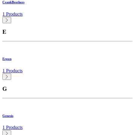
CrankBrothers
1 Products
E
Ergon
1 Products
G
Genesis
1 Products