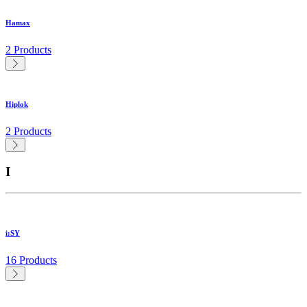
Hamax
2 Products
Hiplok
2 Products
I
i:SY
16 Products