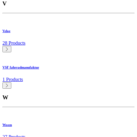
V
Veloe
28 Products
VSF fahrradmanufaktur
1 Products
W
Woom
27 Products