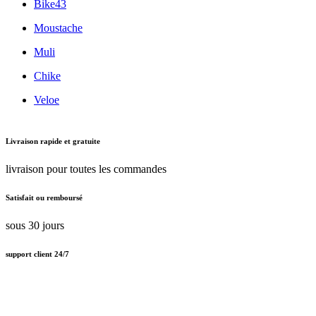
Bike43
Moustache
Muli
Chike
Veloe
Livraison rapide et gratuite
livraison pour toutes les commandes
Satisfait ou remboursé
sous 30 jours
support client 24/7
Support client amical 24/7
Paiement en ligne sécurisé