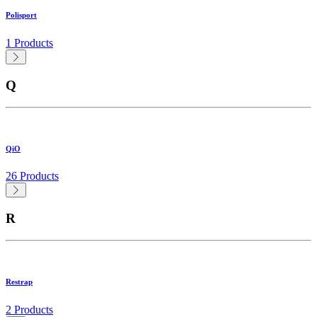
Polisport
1 Products
Q
QiO
26 Products
R
Restrap
2 Products