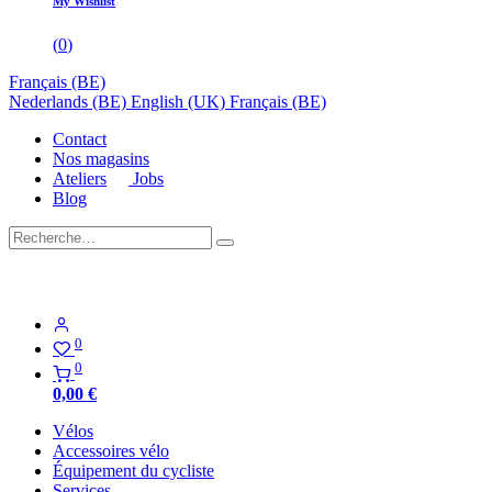
My Wishlist
(
0
)
Français (BE)
Nederlands (BE)
English (UK)
Français (BE)
Contact
Nos magasins
Ateliers
Jobs
Blog
0
0
0,00
€
Vélos
Accessoires vélo
Équipement du cycliste
Services