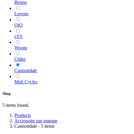
Benno
Lovens
QiO
i:SY
Woom
Chike
Cannondale
Muli Cycles
Shop
5 items found.
Products
Accessoire par marque
Cannondale
- 5 items