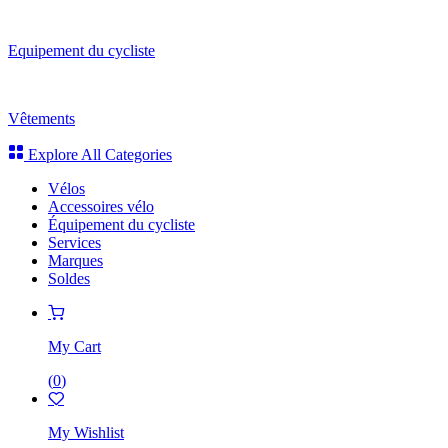
Equipement du cycliste
Vêtements
Explore All Categories
Vélos
Accessoires vélo
Équipement du cycliste
Services
Marques
Soldes
My Cart
(
0
)
My Wishlist