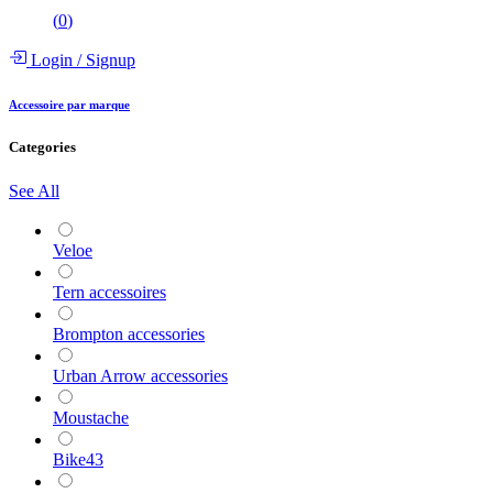
(
0
)
Login
/
Signup
Accessoire par marque
Categories
See All
Veloe
Tern accessoires
Brompton accessories
Urban Arrow accessories
Moustache
Bike43