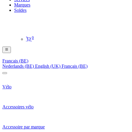
Marques
Soldes
0
Français (BE)
Nederlands (BE)
English (UK)
Français (BE)
Vélo
Accessoires vélo
Accessoire par marque