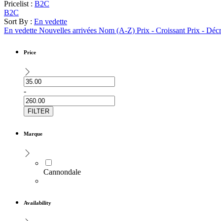
Pricelist :
B2C
B2C
Sort By :
En vedette
En vedette
Nouvelles arrivées
Nom (A-Z)
Prix - Croissant
Prix - Déc
Price
-
FILTER
Marque
Cannondale
Availability