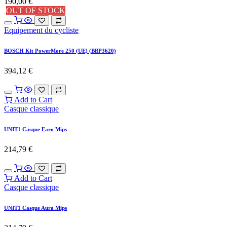
190,00
€
OUT OF STOCK
Equipement du cycliste
BOSCH Kit PowerMore 250 (UE) (BBP3620)
394,12
€
Add to Cart
Casque classique
UNIT1 Casque Faro Mips
214,79
€
Add to Cart
Casque classique
UNIT1 Casque Aura Mips