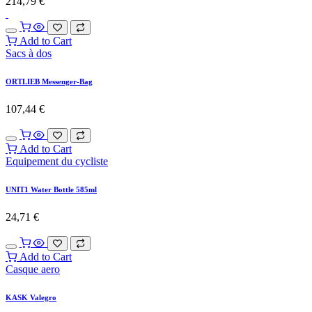
214,79
€
Add to Cart
Sacs à dos
ORTLIEB Messenger-Bag
107,44
€
Add to Cart
Equipement du cycliste
UNIT1 Water Bottle 585ml
24,71
€
Add to Cart
Casque aero
KASK Valegro