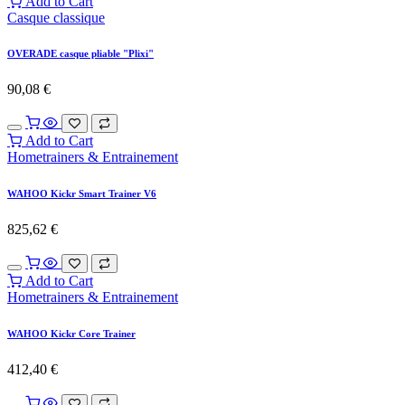
Add to Cart
Casque classique
OVERADE casque pliable "Plixi"
90,08
€
Add to Cart
Hometrainers & Entrainement
WAHOO Kickr Smart Trainer V6
825,62
€
Add to Cart
Hometrainers & Entrainement
WAHOO Kickr Core Trainer
412,40
€