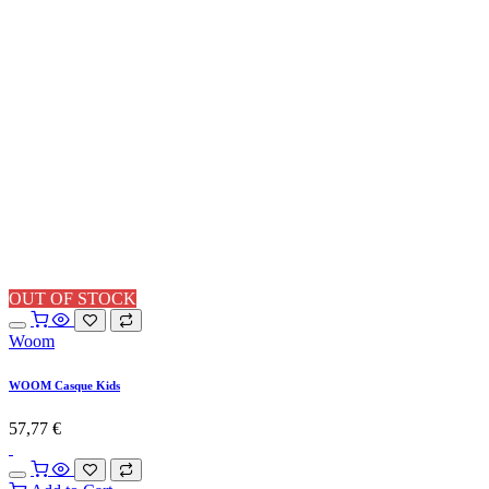
OUT OF STOCK
Woom
WOOM Casque Kids
57,77
€