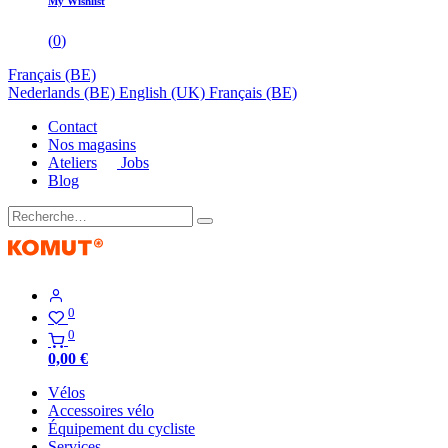
My Wishlist
(
0
)
Français (BE)
Nederlands (BE)
English (UK)
Français (BE)
Contact
Nos magasins
Ateliers
Jobs
Blog
0
0
0,00
€
Vélos
Accessoires vélo
Équipement du cycliste
Services