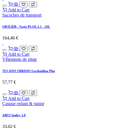
Add to Cart
Sacoches de transport
ORTLIEB - Vario PS QL 2.1 - 26L
164,46
€
Add to Cart
Vêtements de pluie
TUCANO URBANO Garibaldina Plus
57,77
€
Add to Cart
Casque enfant & junior
ABUS Smiley 3.0
33,02
€