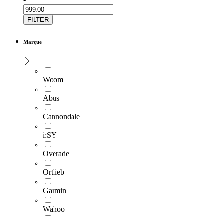
FILTER
Marque
Woom
Abus
Cannondale
i:SY
Overade
Ortlieb
Garmin
Wahoo