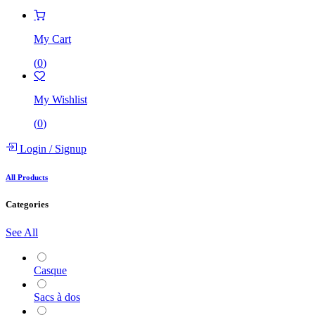
My Cart
(
0
)
My Wishlist
(
0
)
Login
/
Signup
All Products
Categories
See All
Casque
Sacs à dos