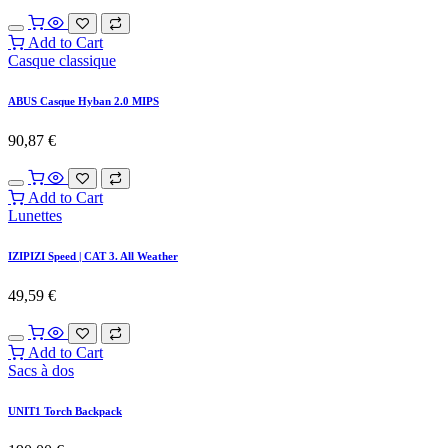
Add to Cart
Casque classique
ABUS Casque Hyban 2.0 MIPS
90,87
€
Add to Cart
Lunettes
IZIPIZI Speed | CAT 3. All Weather
49,59
€
Add to Cart
Sacs à dos
UNIT1 Torch Backpack