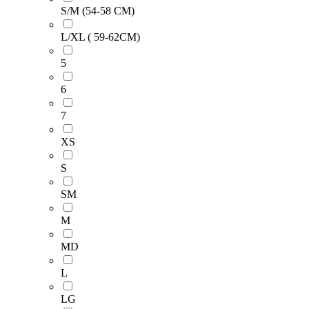
S/M (54-58 CM)
L/XL ( 59-62CM)
5
6
7
XS
S
SM
M
MD
L
LG