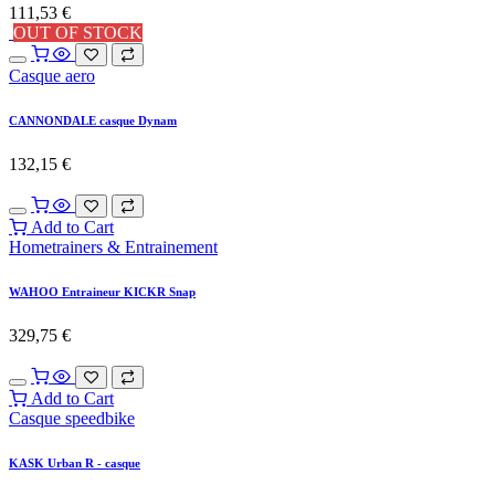
111,53
€
OUT OF STOCK
Casque aero
CANNONDALE casque Dynam
132,15
€
Add to Cart
Hometrainers & Entrainement
WAHOO Entraineur KICKR Snap
329,75
€
Add to Cart
Casque speedbike
KASK Urban R - casque