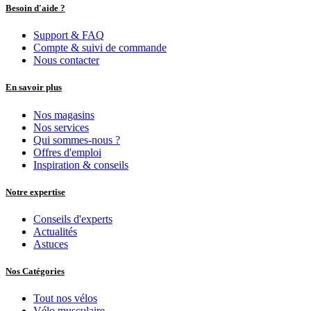
Besoin d'aide ?
Support & FAQ
Compte & suivi de commande
Nous contacter
En savoir plus
Nos magasins
Nos services
Qui sommes-nous ?
Offres d'emploi
Inspiration & conseils
Notre expertise
Conseils d'experts
Actualités
Astuces
Nos Catégories
Tout nos vélos
Vélo musculaire