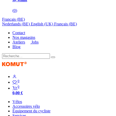
My Wishlist
(
0
)
Français (BE)
Nederlands (BE)
English (UK)
Français (BE)
Contact
Nos magasins
Ateliers
Jobs
Blog
0
0
0,00
€
Vélos
Accessoires vélo
Équipement du cycliste
Services