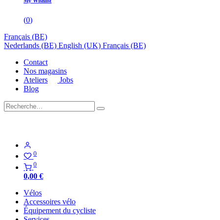
My Wishlist
(
0
)
Français (BE)
Nederlands (BE)
English (UK)
Français (BE)
Contact
Nos magasins
Ateliers
Jobs
Blog
0
0
0,00
€
Vélos
Accessoires vélo
Équipement du cycliste
Services