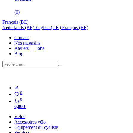
My Wishlist
(
0
)
Français (BE)
Nederlands (BE)
English (UK)
Français (BE)
Contact
Nos magasins
Ateliers
Jobs
Blog
0
0
0,00
€
Vélos
Accessoires vélo
Équipement du cycliste
Services