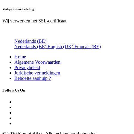
Veilige online betaling
Wij verwerken het SSL-certificaat
Nederlands (BE)
Nederlands (BE)
English (UK)
Français (BE)
Home
Algemene Voorwaarden
Privacybeleid
Juridische vermeldingen
Behoefte aan
hulp ?
Follow Us On
© 2026 Komut Bikes. Alle rechten voorbehouden.