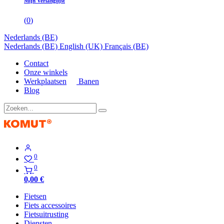
Mijn Verlanglijst
(
0
)
Nederlands (BE)
Nederlands (BE)
English (UK)
Français (BE)
Contact
Onze winkels
Werkplaatsen
Banen
Blog
0
0
0,00
€
Fietsen
Fiets accessoires
Fietsuitrusting
Diensten