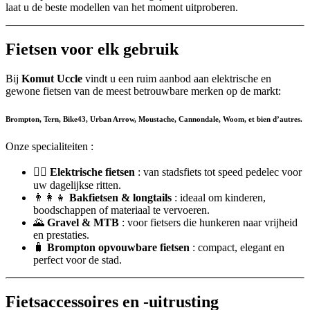
laat u de beste modellen van het moment uitproberen.
Fietsen voor elk gebruik
Bij
Komut Uccle
vindt u een ruim aanbod aan elektrische en
gewone fietsen van de meest betrouwbare merken op de markt:
Brompton, Tern,
Bike43, Urban Arrow, Moustache,
Cannondale, Woom,
et bien d’autres.
Onze specialiteiten :
🚴‍♂️
Elektrische fietsen
: van stadsfiets tot speed pedelec voor
uw dagelijkse ritten.
👨‍👩‍👧
Bakfietsen & longtails
: ideaal om kinderen,
boodschappen of materiaal te vervoeren.
🌄
Gravel & MTB
: voor fietsers die hunkeren naar vrijheid
en prestaties.
🧳
Brompton opvouwbare fietsen
: compact, elegant en
perfect voor de stad.
Fietsaccessoires en -uitrusting