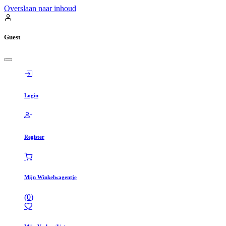
Overslaan naar inhoud
Guest
Login
Register
Mijn Winkelwagentje
(
0
)