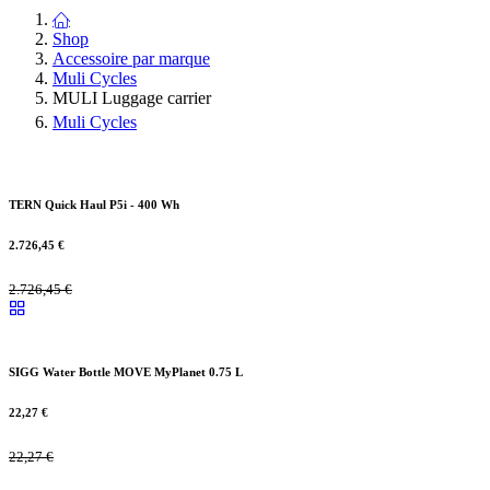
Shop
Accessoire par marque
Muli Cycles
MULI Luggage carrier
Muli Cycles
TERN Quick Haul P5i - 400 Wh
2.726,45
€
2.726,45
€
SIGG Water Bottle MOVE MyPlanet 0.75 L
22,27
€
22,27
€