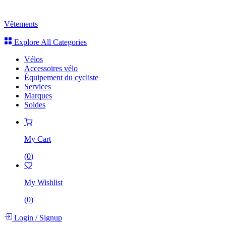
Vêtements
Explore All Categories
Vélos
Accessoires vélo
Équipement du cycliste
Services
Marques
Soldes
My Cart
(
0
)
My Wishlist
(
0
)
Login
/
Signup