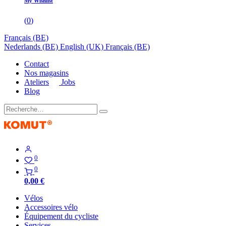
My Wishlist
(
0
)
Français (BE)
Nederlands (BE)
English (UK)
Français (BE)
Contact
Nos magasins
Ateliers
Jobs
Blog
0
0
0,00
€
Vélos
Accessoires vélo
Équipement du cycliste
Services