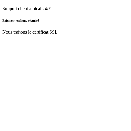
Support client amical 24/7
Paiement en ligne sécurisé
Nous traitons le certificat SSL
Français (BE)
Nederlands (BE)
English (UK)
Français (BE)
Accueil
CGV
Politique de confidentialité
Mentions légales
Besoin d'
aide ?
Follow Us On