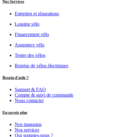
4.627,27
€
Add to Cart
Vélo longtail électrique
RIESE & MÜLLER Multitinker2
5.040,50
€
Add to Cart
Vélo longtail électrique
RIESE & MÜLLER Multicharger3 - Family
4.205,79
€
Add to Cart
Vélo longtail électrique
RIESE & MÜLLER Multicharger3 Mixte - Family