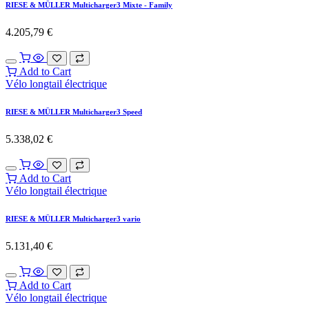
Add to Cart
Vélo longtail électrique
MOUSTACHE Lundi 20 Cargo 3
3.883,47
€
Add to Cart
Vélo longtail électrique
MOUSTACHE Lundi 20 Cargo 1
3.304,96
€
Add to Cart
Vélo longtail électrique
BIKE43 Mid - Bosch Performance Line 75Nm
4.153,31
€
4.371,90
€
(5% OFF)