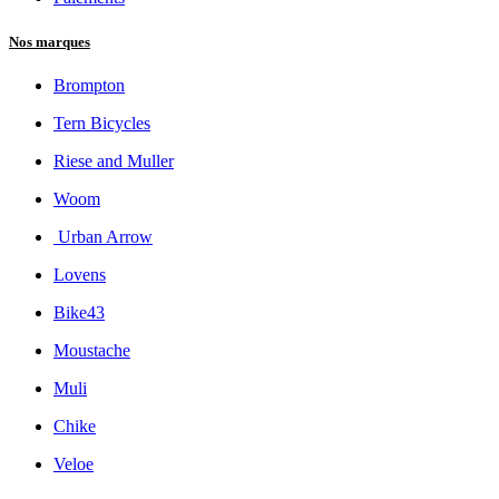
5.338,02
€
Add to Cart
Vélo longtail électrique
RIESE & MÜLLER Multicharger3 Mixte - Vario
5.131,40
€
Showing 28 of 28 results
Sort By
En vedette
Nouvelles arrivées
Nom (A-Z)
Prix - Croissant
Prix - Décroissant
Nos Services