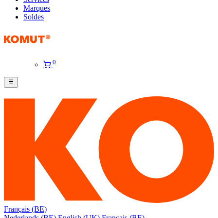
Marques
Soldes
0
Français (BE)
Nederlands (BE)
English (UK)
Français (BE)