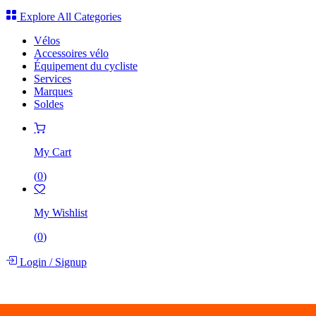
Explore All Categories
Vélos
Accessoires vélo
Équipement du cycliste
Services
Marques
Soldes
My Cart
(
0
)
My Wishlist
(
0
)
Login
/
Signup