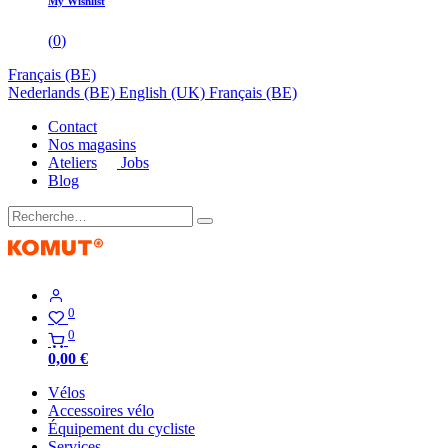
My Wishlist
(
0
)
Français (BE)
Nederlands (BE)
English (UK)
Français (BE)
Contact
Nos magasins
Ateliers
Jobs
Blog
0
0
0,00
€
Vélos
Accessoires vélo
Équipement du cycliste
Services