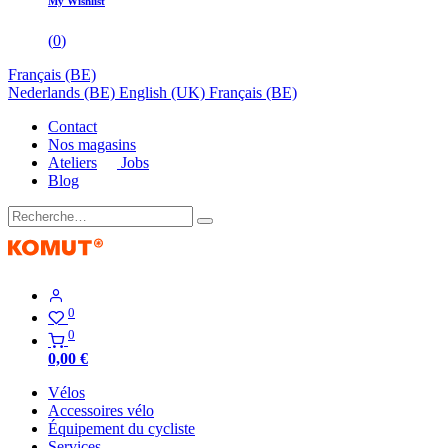
My Wishlist
(
0
)
Français (BE)
Nederlands (BE)
English (UK)
Français (BE)
Contact
Nos magasins
Ateliers
Jobs
Blog
0
0
0,00
€
Vélos
Accessoires vélo
Équipement du cycliste
Services