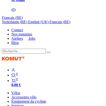
My Wishlist
(
0
)
Français (BE)
Nederlands (BE)
English (UK)
Français (BE)
Contact
Nos magasins
Ateliers
Jobs
Blog
0
0
0,00
€
Vélos
Accessoires vélo
Équipement du cycliste
Services