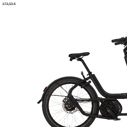
173,55
€