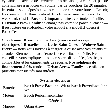
cyclable de l'avenue de Tervueren. Pas de parking à chercher, pas de
zone scolaire à négocier en voiture, pas de bouchon. En 20 minutes,
les enfants sont déposés et vous continuez vers votre bureau. Le soir,
les courses du Delhaize entrent dans la caisse sans problème. Le
week-end, c'est le
Parc du Cinquantenaire
avec toute la famille.
L'
Urban Arrow Family
ne change pas votre vie ponctuellement —
il restructure en profondeur votre rapport à la
mobilité douce à
Bruxelles
.
Chez
Komut Bikes
, dans nos 3 magasins de
vélos cargo
électriques à Bruxelles
— à
Uccle
,
Saint-Gilles
et
Woluwe-Saint-
Pierre
— nous vous invitons à charger la caisse avec vos enfants et
à rouler. Rien ne remplace l'expérience en situation réelle. Nos
conseillers vous expliquent les accessoires disponibles, les sièges
compatibles et les équipements de sécurité. Nos
solutions de
financement à 0%
rendent l'
Urban Arrow Family
accessible en
plusieurs mensualités sans intérêts.
Système électrique
Bosch PowerPack 400 Wh
or
Bosch PowerPack 500
Batterie
Wh
Moteur
Bosch Performance Line
Général
Marque
Urban Arrow