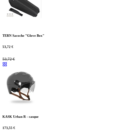
TERN Sacoche "Glove Box"
53,72
€
53,72
€
KASK Urban R - casque
173,55
€