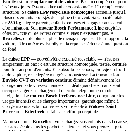
Family
est un
remplacement de voiture
. Pas un complément pour
les beaux jours. Pas une alternative occasionnelle. Un remplacement
structurel. Sa
caisse EPP recyclable homologuée
accueille jusqu'à
plusieurs enfants protégés de la pluie et du vent. Sa capacité totale
de
250
kg
intègre parents, enfants, courses et bagages sans calcul
d'optimisation. Son
moteur Bosch Performance Line
gravit les
côtes d'Uccle ou de Forest comme si elles n'existaient pas. À
Bruxelles
, où de plus en plus de ménages repensent leur rapport à la
voiture, l'Urban Arrow Family est la réponse sérieuse à une question
de fond.
La
caisse EPP
— polyéthylène expansé recyclable — n'est pas
simplement un bac : c'est une structure homologuée, testée, certifiée
pour le transport d'enfants. Elle absorbe les chocs, protège du froid
et de la pluie, reste légère malgré sa robustesse. La transmission
Enviolo CVT en variation continue
élimine définitivement les
changements de vitesses manuels — idéal quand vos mains sont
occupées à gérer le chargement ou votre téléphone en mode
navigation. Le
moteur Bosch Performance Line
, conçu pour les
usages intensifs et les charges importantes, garantit que même à
charge maximale, la montée vers votre école à
Woluwe-Saint-
Pierre
ou à
Etterbeek
se fait sans effort perceptible.
Matin scolaire à
Bruxelles
: vous chargez vos enfants dans la caisse,
les sacs d'école dans les pochettes latérales, et vous prenez la piste