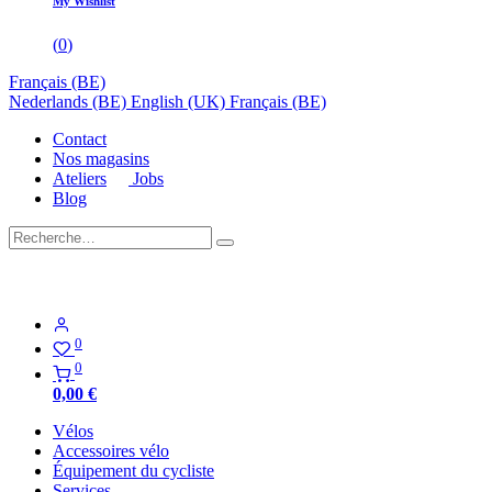
My Wishlist
(
0
)
Français (BE)
Nederlands (BE)
English (UK)
Français (BE)
Contact
Nos magasins
Ateliers
Jobs
Blog
0
0
0,00
€
Vélos
Accessoires vélo
Équipement du cycliste
Services