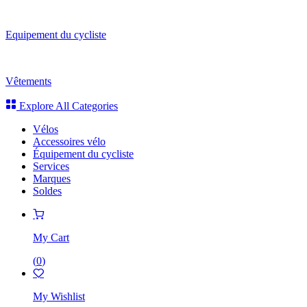
Equipement du cycliste
Vêtements
Explore All Categories
Vélos
Accessoires vélo
Équipement du cycliste
Services
Marques
Soldes
My Cart
(
0
)
My Wishlist