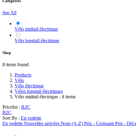
Categories
See All
Vélo midtail électrique
Vélo longtail électrique
Shop
8 items found.
Products
Vélo
Vélo électrique
Vélos longtail électriques
Vélo midtail électrique
- 8 items
Pricelist :
B2C
B2C
Sort By :
En vedette
En vedette
Nouvelles arrivées
Nom (A-Z)
Prix - Croissant
Prix - Déc