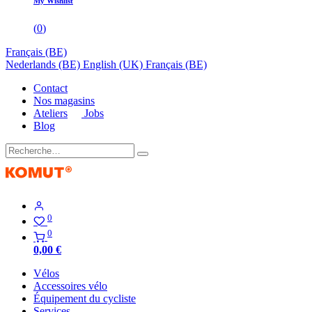
My Wishlist
(
0
)
Français (BE)
Nederlands (BE)
English (UK)
Français (BE)
Contact
Nos magasins
Ateliers
Jobs
Blog
0
0
0,00
€
Vélos
Accessoires vélo
Équipement du cycliste
Services