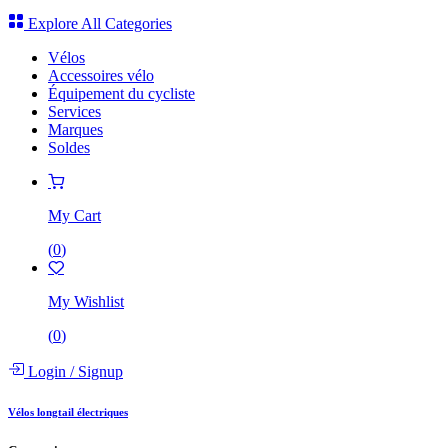
Explore All Categories
Vélos
Accessoires vélo
Équipement du cycliste
Services
Marques
Soldes
My Cart
(
0
)
My Wishlist
(
0
)
Login
/
Signup
Vélos longtail électriques