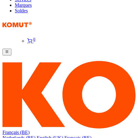
Marques
Soldes
0
Français (BE)
Nederlands (BE)
English (UK)
Français (BE)