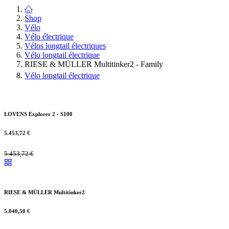
Shop
Vélo
Vélo électrique
Vélos longtail électriques
Vélo longtail électrique
RIESE & MÜLLER Multitinker2 - Family
Vélo longtail électrique
LOVENS Explorer 2 - S100
5.453,72
€
5.453,72
€
RIESE & MÜLLER Multitinker2
5.040,50
€