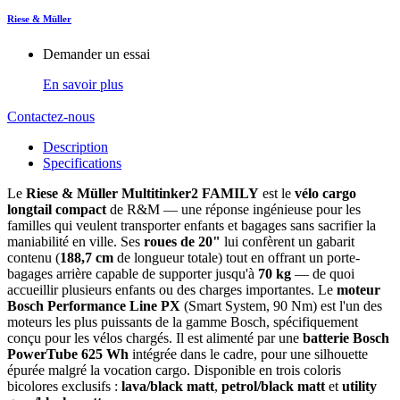
Riese & Müller
Demander un essai
En savoir plus
Contactez-nous
Description
Specifications
Le
Riese & Müller Multitinker2 FAMILY
est le
vélo cargo
longtail compact
de R&M — une réponse ingénieuse pour les
familles qui veulent transporter enfants et bagages sans sacrifier la
maniabilité en ville. Ses
roues de 20"
lui confèrent un gabarit
contenu (
188,7 cm
de longueur totale) tout en offrant un porte-
bagages arrière capable de supporter jusqu'à
70 kg
— de quoi
accueillir plusieurs enfants ou des charges importantes. Le
moteur
Bosch Performance Line PX
(Smart System, 90 Nm) est l'un des
moteurs les plus puissants de la gamme Bosch, spécifiquement
conçu pour les vélos chargés. Il est alimenté par une
batterie Bosch
PowerTube 625 Wh
intégrée dans le cadre, pour une silhouette
épurée malgré la vocation cargo. Disponible en trois coloris
bicolores exclusifs :
lava/black matt
,
petrol/black matt
et
utility