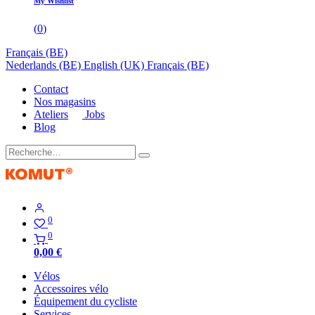
My Wishlist
(
0
)
Français (BE)
Nederlands (BE)
English (UK)
Français (BE)
Contact
Nos magasins
Ateliers
Jobs
Blog
0
0
0,00
€
Vélos
Accessoires vélo
Équipement du cycliste
Services