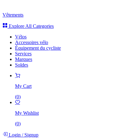
Vêtements
Explore All Categories
Vélos
Accessoires vélo
Équipement du cycliste
Services
Marques
Soldes
My Cart
(
0
)
My Wishlist
(
0
)
Login
/
Signup