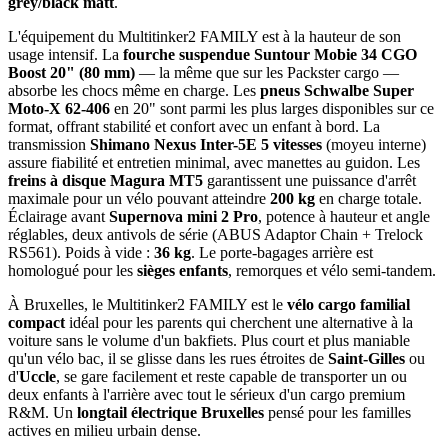
grey/black matt
.
L'équipement du Multitinker2 FAMILY est à la hauteur de son
usage intensif. La
fourche suspendue Suntour Mobie 34 CGO
Boost 20" (80 mm)
— la même que sur les Packster cargo —
absorbe les chocs même en charge. Les
pneus Schwalbe Super
Moto-X 62-406
en 20" sont parmi les plus larges disponibles sur ce
format, offrant stabilité et confort avec un enfant à bord. La
transmission
Shimano Nexus Inter-5E 5 vitesses
(moyeu interne)
assure fiabilité et entretien minimal, avec manettes au guidon. Les
freins à disque Magura MT5
garantissent une puissance d'arrêt
maximale pour un vélo pouvant atteindre
200 kg
en charge totale.
Éclairage avant
Supernova mini 2 Pro
, potence à hauteur et angle
réglables, deux antivols de série (ABUS Adaptor Chain + Trelock
RS561). Poids à vide :
36 kg
. Le porte-bagages arrière est
homologué pour les
sièges enfants
, remorques et vélo semi-tandem.
À Bruxelles, le Multitinker2 FAMILY est le
vélo cargo familial
compact
idéal pour les parents qui cherchent une alternative à la
voiture sans le volume d'un bakfiets. Plus court et plus maniable
qu'un vélo bac, il se glisse dans les rues étroites de
Saint-Gilles
ou
d'
Uccle
, se gare facilement et reste capable de transporter un ou
deux enfants à l'arrière avec tout le sérieux d'un cargo premium
R&M. Un
longtail électrique Bruxelles
pensé pour les familles
actives en milieu urbain dense.