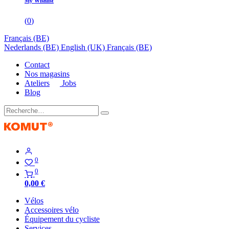
My Wishlist
(
0
)
Français (BE)
Nederlands (BE)
English (UK)
Français (BE)
Contact
Nos magasins
Ateliers
Jobs
Blog
0
0
0,00
€
Vélos
Accessoires vélo
Équipement du cycliste
Services