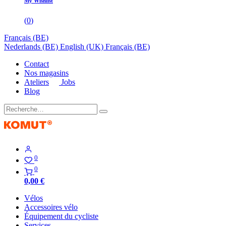
My Wishlist
(
0
)
Français (BE)
Nederlands (BE)
English (UK)
Français (BE)
Contact
Nos magasins
Ateliers
Jobs
Blog
0
0
0,00
€
Vélos
Accessoires vélo
Équipement du cycliste
Services