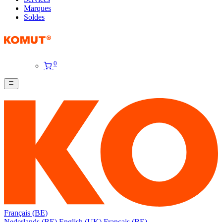
Marques
Soldes
0
Français (BE)
Nederlands (BE)
English (UK)
Français (BE)