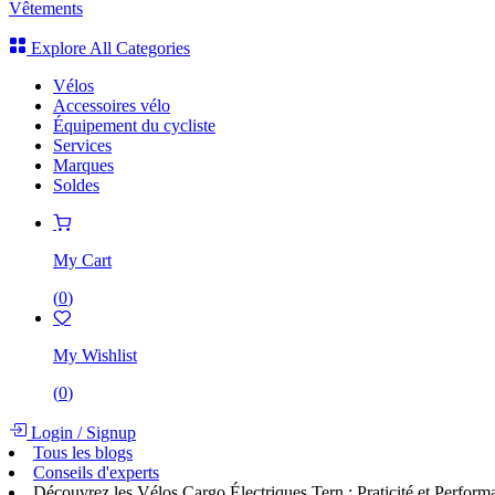
Vêtements
Explore All Categories
Vélos
Accessoires vélo
Équipement du cycliste
Services
Marques
Soldes
My Cart
(
0
)
My Wishlist
(
0
)
Login
/
Signup
Tous les blogs
Conseils d'experts
Découvrez les Vélos Cargo Électriques Tern : Praticité et Perfor