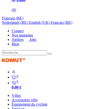
My Wishlist
(
0
)
Français (BE)
Nederlands (BE)
English (UK)
Français (BE)
Contact
Nos magasins
Ateliers
Jobs
Blog
0
0
0,00
€
Vélos
Accessoires vélo
Équipement du cycliste
Services