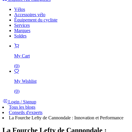
Vélos
Accessoires vélo
Équipement du cycliste
Services
Marques
Soldes
My Cart
(
0
)
My Wishlist
(
0
)
Login
/
Signup
Tous les blogs
Conseils d'experts
La Fourche Lefty de Cannondale : Innovation et Performance
La Fourche Lefty de Cannondale :