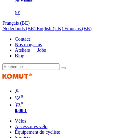
My Wishlist
(
0
)
Français (BE)
Nederlands (BE)
English (UK)
Français (BE)
Contact
Nos magasins
Ateliers
Jobs
Blog
0
0
0,00
€
Vélos
Accessoires vélo
Équipement du cycliste
Services