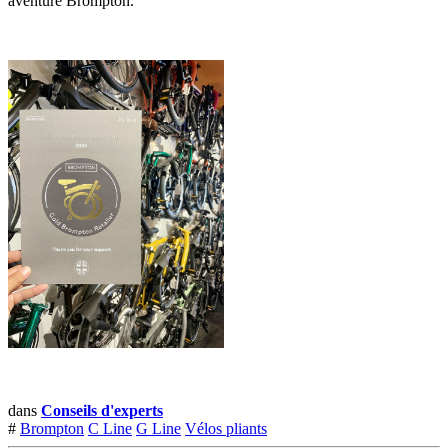
aventure Brompton.
dans
Conseils d'experts
#
Brompton
C Line
G Line
Vélos pliants