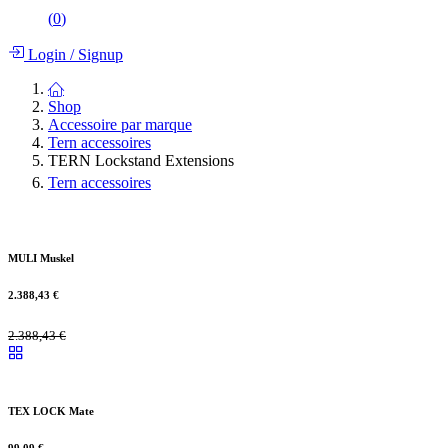
(
0
)
Login
/
Signup
Shop
Accessoire par marque
Tern accessoires
TERN Lockstand Extensions
Tern accessoires
MULI Muskel
2.388,43
€
2.388,43
€
TEX LOCK Mate