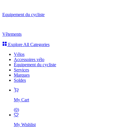
Equipement du cycliste
Vêtements
Explore All Categories
Vélos
Accessoires vélo
Équipement du cycliste
Services
Marques
Soldes
My Cart
(
0
)
My Wishlist