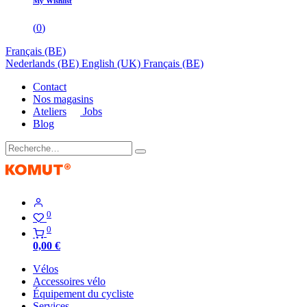
My Wishlist
(
0
)
Français (BE)
Nederlands (BE)
English (UK)
Français (BE)
Contact
Nos magasins
Ateliers
Jobs
Blog
0
0
0,00
€
Vélos
Accessoires vélo
Équipement du cycliste
Services