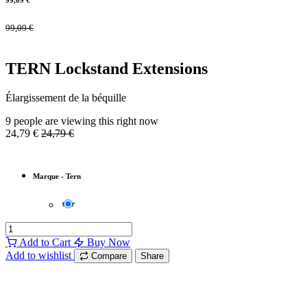
99,09
€
99,09
€
TERN Lockstand Extensions
Élargissement de la béquille
9 people are viewing this right now
24,79
€
24,79
€
Marque
-
Tern
Add to Cart
Buy Now
Add to wishlist
Compare
Share