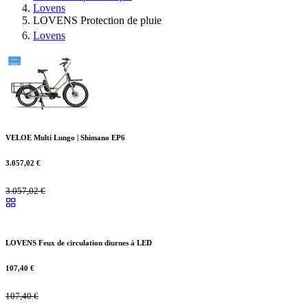
Lovens
LOVENS Protection de pluie
Lovens
VELOE Multi Lungo | Shimano EP6
3.057,02
€
3.057,02
€
LOVENS Feux de circulation diurnes à LED
107,40
€
107,40
€