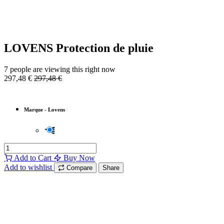
LOVENS Protection de pluie
7 people are viewing this right now
297,48
€
297,48
€
Marque
-
Lovens
Add to Cart
Buy Now
Add to wishlist
Compare
Share