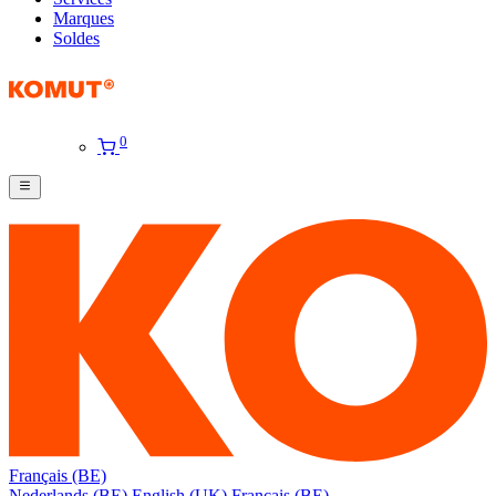
Marques
Soldes
0
Français (BE)
Nederlands (BE)
English (UK)
Français (BE)