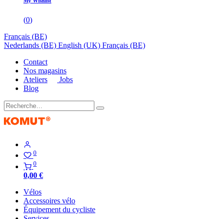
My Wishlist
(
0
)
Français (BE)
Nederlands (BE)
English (UK)
Français (BE)
Contact
Nos magasins
Ateliers
Jobs
Blog
0
0
0,00
€
Vélos
Accessoires vélo
Équipement du cycliste
Services