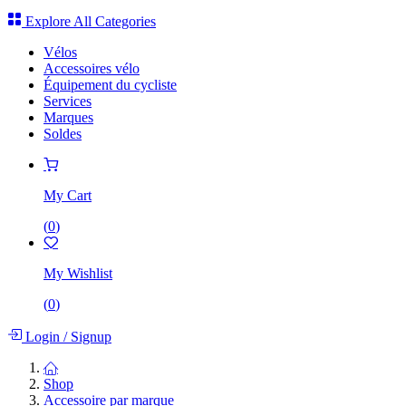
Explore All Categories
Vélos
Accessoires vélo
Équipement du cycliste
Services
Marques
Soldes
My Cart
(
0
)
My Wishlist
(
0
)
Login
/
Signup
Shop
Accessoire par marque