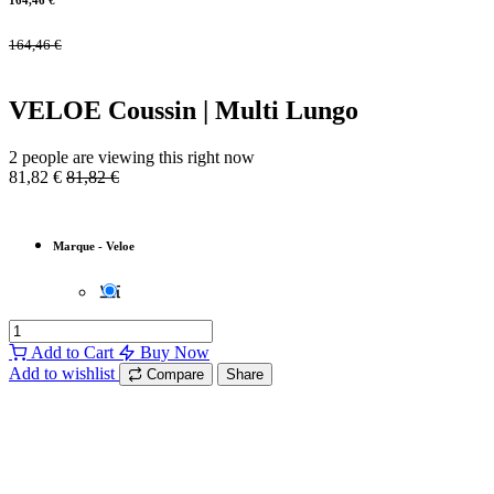
164,46
€
164,46
€
VELOE Coussin | Multi Lungo
2 people are viewing this right now
81,82
€
81,82
€
Marque
-
Veloe
Add to Cart
Buy Now
Add to wishlist
Compare
Share