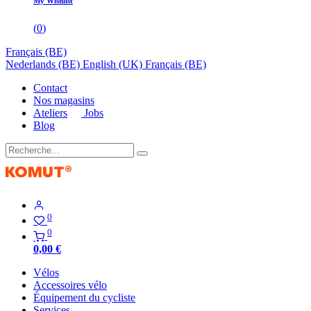
My Wishlist
(
0
)
Français (BE)
Nederlands (BE)
English (UK)
Français (BE)
Contact
Nos magasins
Ateliers
Jobs
Blog
0
0
0,00
€
Vélos
Accessoires vélo
Équipement du cycliste
Services