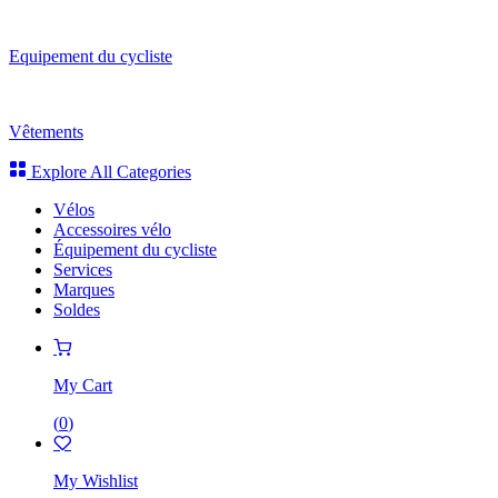
Equipement du cycliste
Vêtements
Explore All Categories
Vélos
Accessoires vélo
Équipement du cycliste
Services
Marques
Soldes
My Cart
(
0
)
My Wishlist