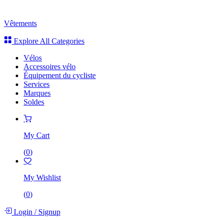
Vêtements
Explore All Categories
Vélos
Accessoires vélo
Équipement du cycliste
Services
Marques
Soldes
My Cart
(
0
)
My Wishlist
(
0
)
Login
/
Signup