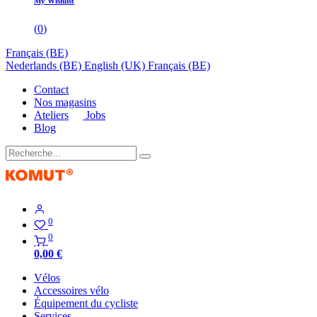
My Wishlist
(
0
)
Français (BE)
Nederlands (BE)
English (UK)
Français (BE)
Contact
Nos magasins
Ateliers
Jobs
Blog
0
0
0,00
€
Vélos
Accessoires vélo
Équipement du cycliste
Services