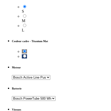
S
M
L
Couleur cadre
-
Titanium Mat
Moteur
Batterie
Vitesses