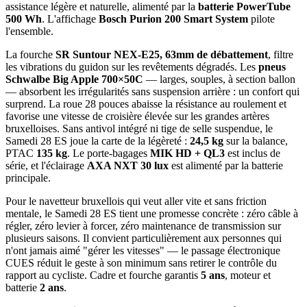
assistance légère et naturelle, alimenté par la
batterie PowerTube
500 Wh
. L'affichage
Bosch Purion 200 Smart System
pilote
l'ensemble.
La fourche
SR Suntour NEX-E25, 63mm de débattement
, filtre
les vibrations du guidon sur les revêtements dégradés. Les
pneus
Schwalbe Big Apple 700×50C
— larges, souples, à section ballon
— absorbent les irrégularités sans suspension arrière : un confort qui
surprend. La roue 28 pouces abaisse la résistance au roulement et
favorise une vitesse de croisière élevée sur les grandes artères
bruxelloises. Sans antivol intégré ni tige de selle suspendue, le
Samedi 28 ES joue la carte de la légèreté :
24,5 kg
sur la balance,
PTAC
135 kg
. Le porte-bagages
MIK HD + QL3
est inclus de
série, et l'éclairage
AXA NXT 30 lux
est alimenté par la batterie
principale.
Pour le navetteur bruxellois qui veut aller vite et sans friction
mentale, le Samedi 28 ES tient une promesse concrète : zéro câble à
régler, zéro levier à forcer, zéro maintenance de transmission sur
plusieurs saisons. Il convient particulièrement aux personnes qui
n'ont jamais aimé "gérer les vitesses" — le passage électronique
CUES réduit le geste à son minimum sans retirer le contrôle du
rapport au cycliste. Cadre et fourche garantis
5 ans
, moteur et
batterie
2 ans
.