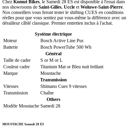
Chez
Komut Bikes
, le Samedi 28 ES est disponible à l'essai dans
nos showrooms de
Saint-Gilles
,
Uccle
et
Woluwe-Saint-Pierre
.
Nos conseillers vous feront tester le shifting CUES en conditions
réelles pour que vous sentiez par vous-même la différence avec un
dérailleur câblé classique. Premier entretien inclus à l'achat.
Système électrique
Moteur
Bosch Active Line Pus
Batterie
Bosch PowerTube 500 Wh
Général
Taille de cadre
S
or
M
or
L
Couleur cadre
Titanium Mat
or
Bleu nuit brillant
Marque
Moustache
Transmission
Vitesses
Shimano Cues 9 vitesses
Transmission
Chaîne
Others
Modèle Moustache
Samedi 28
MOUSTACHE Samedi 28 ES