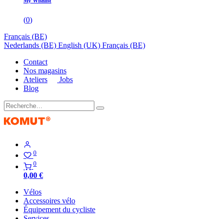
My Wishlist
(
0
)
Français (BE)
Nederlands (BE)
English (UK)
Français (BE)
Contact
Nos magasins
Ateliers
Jobs
Blog
0
0
0,00
€
Vélos
Accessoires vélo
Équipement du cycliste
Services