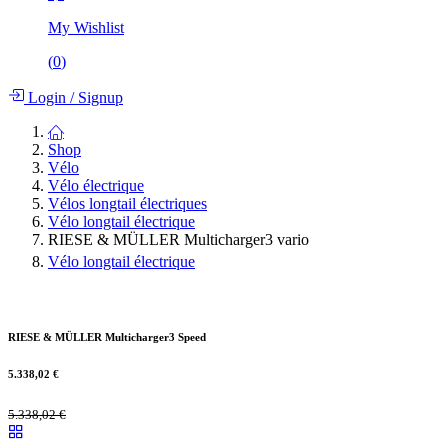
My Wishlist
(
0
)
Login
/
Signup
Shop
Vélo
Vélo électrique
Vélos longtail électriques
Vélo longtail électrique
RIESE & MÜLLER Multicharger3 vario
Vélo longtail électrique
RIESE & MÜLLER Multicharger3 Speed
5.338,02
€
5.338,02
€