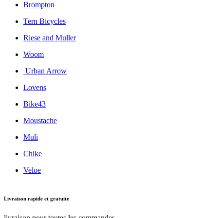
Brompton
Tern Bicycles
Riese and Muller
Woom
Urban Arrow
Lovens
Bike43
Moustache
Muli
Chike
Veloe
Livraison rapide et gratuite
livraison pour toutes les commandes