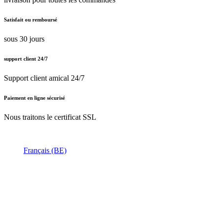
Satisfait ou remboursé
sous 30 jours
support client 24/7
Support client amical 24/7
Paiement en ligne sécurisé
Nous traitons le certificat SSL
Français (BE)
Nederlands (BE)
English (UK)
Français (BE)
Accueil
CGV
Politique de confidentialité
Mentions légales
Besoin d'
aide ?