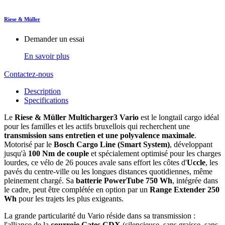
Riese & Müller
Demander un essai
En savoir plus
Contactez-nous
Description
Specifications
Le
Riese & Müller Multicharger3 Vario
est le longtail cargo idéal
pour les familles et les actifs bruxellois qui recherchent une
transmission sans entretien et une polyvalence maximale
.
Motorisé par le
Bosch Cargo Line (Smart System)
, développant
jusqu'à
100 Nm de couple
et spécialement optimisé pour les charges
lourdes, ce vélo de 26 pouces avale sans effort les côtes d'
Uccle
, les
pavés du centre-ville ou les longues distances quotidiennes, même
pleinement chargé. Sa
batterie PowerTube 750 Wh
, intégrée dans
le cadre, peut être complétée en option par un
Range Extender 250
Wh
pour les trajets les plus exigeants.
La grande particularité du Vario réside dans sa transmission :
l'alliance de la
courroie Gates CDX
(silencieuse, sans graisse, sans