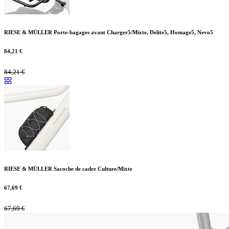
RIESE & MÜLLER Porte-bagages avant Charger5/Mixte, Delite5, Homage5, Nevo5
84,21
€
84,21
€
RIESE & MÜLLER Sacoche de cadre Culture/Mixte
67,69
€
67,69
€