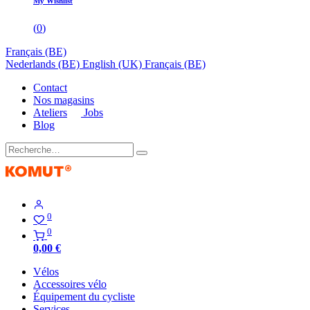
My Wishlist
(
0
)
Français (BE)
Nederlands (BE)
English (UK)
Français (BE)
Contact
Nos magasins
Ateliers
Jobs
Blog
0
0
0,00
€
Vélos
Accessoires vélo
Équipement du cycliste
Services