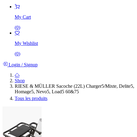
My Cart
(
0
)
My Wishlist
(
0
)
Login
/
Signup
Shop
RIESE & MÜLLER Sacoche (22L) Charger5/Mixte, Delite5,
Homage5, Nevo5, Load5 60&75
Tous les produits