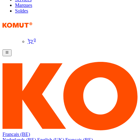
Marques
Soldes
0
Français (BE)
Nederlands (BE)
English (UK)
Français (BE)