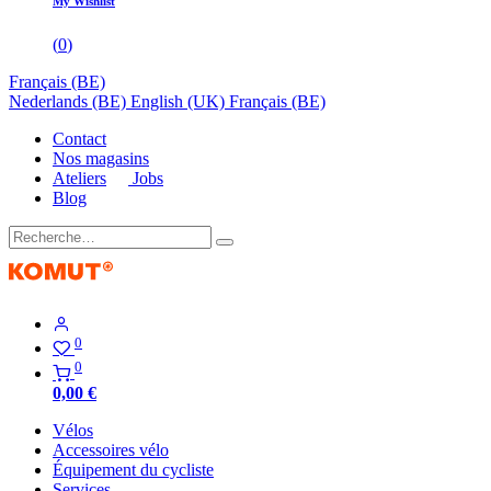
My Wishlist
(
0
)
Français (BE)
Nederlands (BE)
English (UK)
Français (BE)
Contact
Nos magasins
Ateliers
Jobs
Blog
0
0
0,00
€
Vélos
Accessoires vélo
Équipement du cycliste
Services