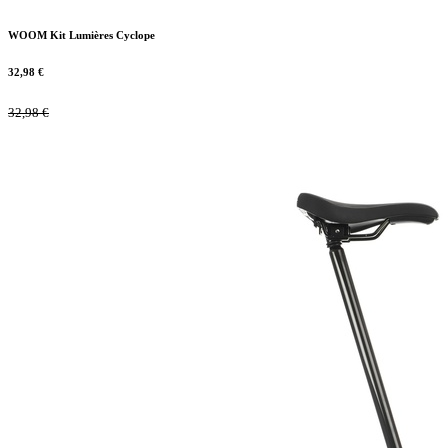
WOOM Kit Lumières Cyclope
32,98
€
32,98
€