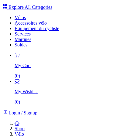
Explore All Categories
Vélos
Accessoires vélo
Équipement du cycliste
Services
Marques
Soldes
My Cart
(
0
)
My Wishlist
(
0
)
Login
/
Signup
Shop
Vélo