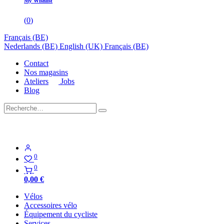
My Wishlist
(
0
)
Français (BE)
Nederlands (BE)
English (UK)
Français (BE)
Contact
Nos magasins
Ateliers
Jobs
Blog
0
0
0,00
€
Vélos
Accessoires vélo
Équipement du cycliste
Services