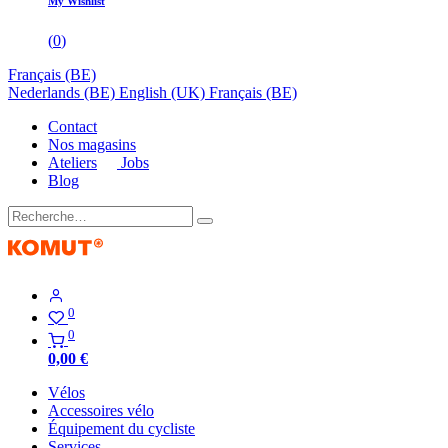
My Wishlist
(
0
)
Français (BE)
Nederlands (BE)
English (UK)
Français (BE)
Contact
Nos magasins
Ateliers
Jobs
Blog
0
0
0,00
€
Vélos
Accessoires vélo
Équipement du cycliste
Services