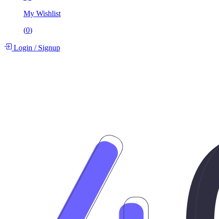
My Wishlist
(
0
)
Login
/
Signup