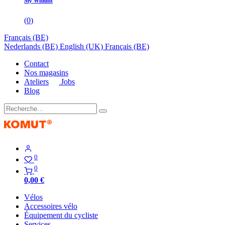
My Wishlist
(
0
)
Français (BE)
Nederlands (BE)
English (UK)
Français (BE)
Contact
Nos magasins
Ateliers
Jobs
Blog
0
0
0,00
€
Vélos
Accessoires vélo
Équipement du cycliste
Services