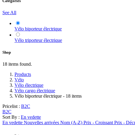
Categories
See All
Vélo biporteur électrique
Vélo triporteur électrique
Shop
18 items found.
Products
Vélo
Vélo électrique
Vélo cargo électrique
Vélo biporteur électrique
- 18 items
Pricelist :
B2C
B2C
Sort By :
En vedette
En vedette
Nouvelles arrivées
Nom (A-Z)
Prix - Croissant
Prix - Déc