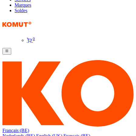
Marques
Soldes
0
Français (BE)
Nederlands (BE)
English (UK)
Français (BE)