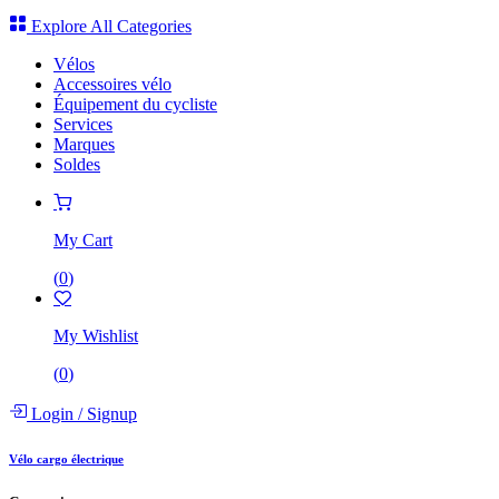
Explore All Categories
Vélos
Accessoires vélo
Équipement du cycliste
Services
Marques
Soldes
My Cart
(
0
)
My Wishlist
(
0
)
Login
/
Signup
Vélo cargo électrique