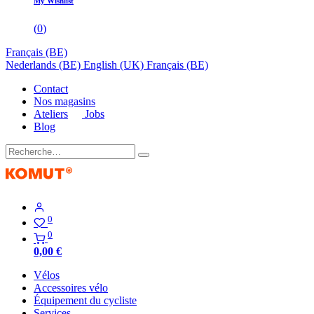
My Wishlist
(
0
)
Français (BE)
Nederlands (BE)
English (UK)
Français (BE)
Contact
Nos magasins
Ateliers
Jobs
Blog
0
0
0,00
€
Vélos
Accessoires vélo
Équipement du cycliste
Services