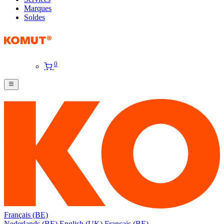
Marques
Soldes
0
Français (BE)
Nederlands (BE)
English (UK)
Français (BE)