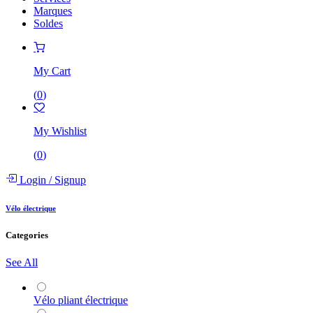
Marques
Soldes
My Cart
(
0
)
My Wishlist
(
0
)
Login
/
Signup
Vélo électrique
Categories
See All
Vélo pliant électrique