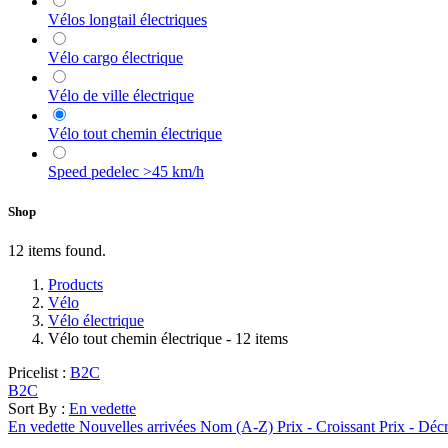
Vélos longtail électriques
Vélo cargo électrique
Vélo de ville électrique
Vélo tout chemin électrique
Speed pedelec >45 km/h
Shop
12 items found.
Products
Vélo
Vélo électrique
Vélo tout chemin électrique
- 12 items
Pricelist :
B2C
B2C
Sort By :
En vedette
En vedette
Nouvelles arrivées
Nom (A-Z)
Prix - Croissant
Prix - Déc