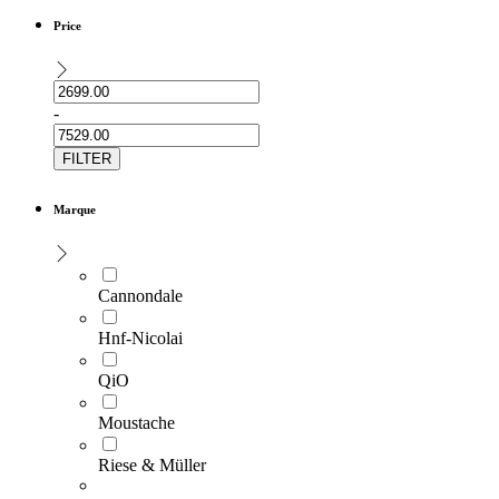
Price
-
FILTER
Marque
Cannondale
Hnf-Nicolai
QiO
Moustache
Riese & Müller