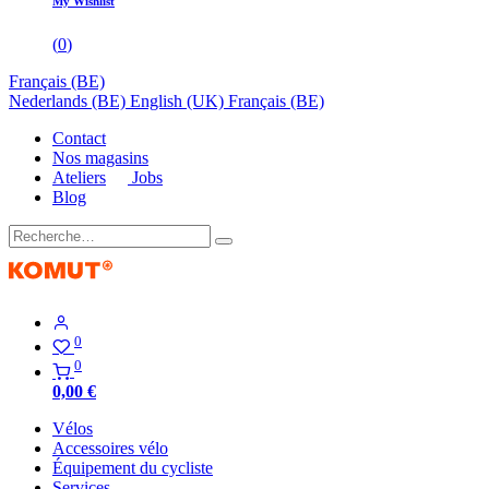
My Wishlist
(
0
)
Français (BE)
Nederlands (BE)
English (UK)
Français (BE)
Contact
Nos magasins
Ateliers
Jobs
Blog
0
0
0,00
€
Vélos
Accessoires vélo
Équipement du cycliste
Services