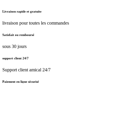
Livraison rapide et gratuite
livraison pour toutes les commandes
Satisfait ou remboursé
sous 30 jours
support client 24/7
Support client amical 24/7
Paiement en ligne sécurisé
Nous traitons le certificat SSL
Français (BE)
Nederlands (BE)
English (UK)
Français (BE)
Accueil