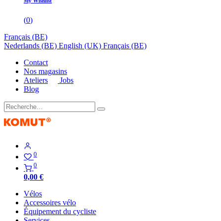
My Wishlist
(
0
)
Français (BE)
Nederlands (BE)
English (UK)
Français (BE)
Contact
Nos magasins
Ateliers
Jobs
Blog
0
0
0,00
€
Vélos
Accessoires vélo
Équipement du cycliste
Services