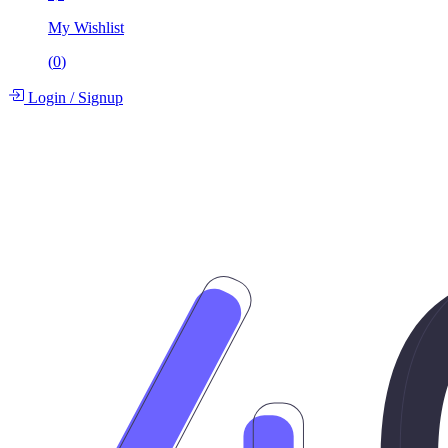
My Wishlist
(
0
)
Login
/
Signup