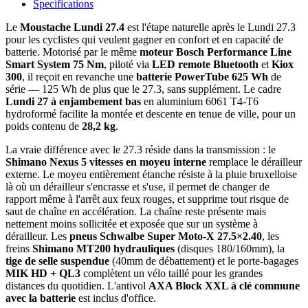
Specifications
Le
Moustache Lundi 27.4
est l'étape naturelle après le Lundi 27.3
pour les cyclistes qui veulent gagner en confort et en capacité de
batterie. Motorisé par le même
moteur Bosch Performance Line
Smart System 75 Nm
, piloté via
LED remote Bluetooth
et
Kiox
300
, il reçoit en revanche une
batterie PowerTube 625 Wh
de
série — 125 Wh de plus que le 27.3, sans supplément. Le cadre
Lundi 27 à enjambement bas
en aluminium 6061 T4-T6
hydroformé facilite la montée et descente en tenue de ville, pour un
poids contenu de
28,2 kg
.
La vraie différence avec le 27.3 réside dans la transmission : le
Shimano Nexus 5 vitesses en moyeu interne
remplace le dérailleur
externe. Le moyeu entièrement étanche résiste à la pluie bruxelloise
là où un dérailleur s'encrasse et s'use, il permet de changer de
rapport même à l'arrêt aux feux rouges, et supprime tout risque de
saut de chaîne en accélération. La chaîne reste présente mais
nettement moins sollicitée et exposée que sur un système à
dérailleur. Les
pneus Schwalbe Super Moto-X 27.5×2.40
, les
freins
Shimano MT200 hydrauliques
(disques 180/160mm), la
tige de selle suspendue
(40mm de débattement) et le porte-bagages
MIK HD + QL3
complètent un vélo taillé pour les grandes
distances du quotidien. L'antivol
AXA Block XXL à clé commune
avec la batterie
est inclus d'office.