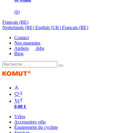
My Wishlist
(
0
)
Français (BE)
Nederlands (BE)
English (UK)
Français (BE)
Contact
Nos magasins
Ateliers
Jobs
Blog
0
0
0,00
€
Vélos
Accessoires vélo
Équipement du cycliste
Services