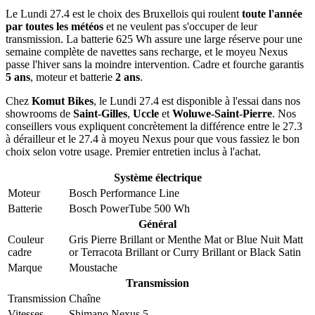
Le Lundi 27.4 est le choix des Bruxellois qui roulent
toute l'année
par toutes les météos
et ne veulent pas s'occuper de leur
transmission. La batterie 625 Wh assure une large réserve pour une
semaine complète de navettes sans recharge, et le moyeu Nexus
passe l'hiver sans la moindre intervention. Cadre et fourche garantis
5 ans
, moteur et batterie
2 ans
.
Chez
Komut Bikes
, le Lundi 27.4 est disponible à l'essai dans nos
showrooms de
Saint-Gilles
,
Uccle
et
Woluwe-Saint-Pierre
. Nos
conseillers vous expliquent concrètement la différence entre le 27.3
à dérailleur et le 27.4 à moyeu Nexus pour que vous fassiez le bon
choix selon votre usage. Premier entretien inclus à l'achat.
Système électrique
Moteur
Bosch Performance Line
Batterie
Bosch PowerTube 500 Wh
Général
Couleur
Gris Pierre Brillant
or
Menthe Mat
or
Blue Nuit Matt
cadre
or
Terracota Brillant
or
Curry Brillant
or
Black Satin
Marque
Moustache
Transmission
Transmission
Chaîne
Vitesses
Shimano Nexus 5