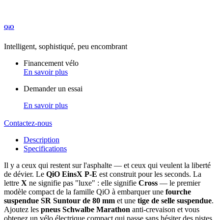
QiO
Intelligent, sophistiqué, peu encombrant
Financement vélo
En savoir plus
Demander un essai
En savoir plus
Contactez-nous
Description
Specifications
Il y a ceux qui restent sur l'asphalte — et ceux qui veulent la liberté
de dévier. Le
QiO EinsX P-E
est construit pour les seconds. La
lettre
X
ne signifie pas "luxe" : elle signifie
Cross
— le premier
modèle compact de la famille QiO à embarquer une
fourche
suspendue SR Suntour de 80 mm
et une
tige de selle suspendue
.
Ajoutez les
pneus Schwalbe Marathon
anti-crevaison et vous
obtenez un vélo électrique compact qui passe sans hésiter des pistes