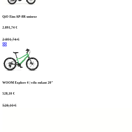
QiO Eins AP-8R unisexe
2.891,74
€
2.891,74
€
WOOM Explore 4 | vélo enfant 20"
528,10
€
528,10
€