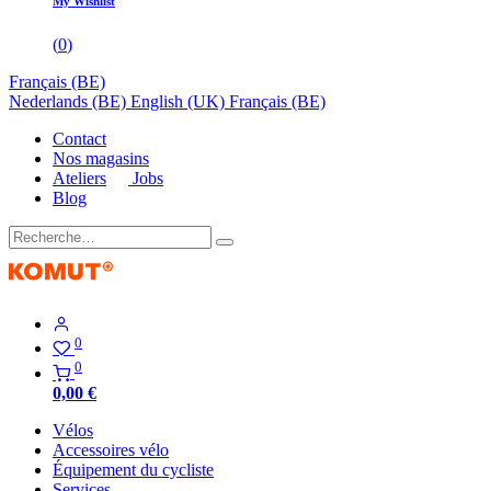
My Wishlist
(
0
)
Français (BE)
Nederlands (BE)
English (UK)
Français (BE)
Contact
Nos magasins
Ateliers
Jobs
Blog
0
0
0,00
€
Vélos
Accessoires vélo
Équipement du cycliste
Services