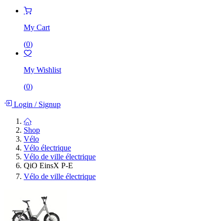
My Cart
(
0
)
My Wishlist
(
0
)
Login
/
Signup
Shop
Vélo
Vélo électrique
Vélo de ville électrique
QiO EinsX P-E
Vélo de ville électrique