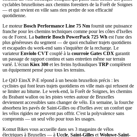
cyclables bruxelloises aux chemins forestiers de la Forêt de Soignes
— et qui revient en ville sans rien perdre de son efficacité
quotidienne.
Le moteur
Bosch Performance Line 75 Nm
fournit une puissance
franche pour les chemins techniques comme pour les côtes d'Ixelles
ou de Forest. La
batterie Bosch PowerPack 725 Wh
est l'une des
plus généreuses du segment — de quoi enchaîner trajets quotidiens
et escapades du week-end sans s'inquiéter de la recharge. Le
variateur
Enviolo CVT
couplé à la
courroie Gates CDX
garantit
un passage de rapport continu et sans entretien même sur terrain
varié. L'écran
Kiox 300
et les freins hydrauliques
TRP
complètent
un équipement pensé pour tous les terrains.
Le QiO EinsX P-E répond à un besoin bruxellois précis : les
cyclistes qui font leurs trajets quotidiens en ville mais qui refusent de
se limiter au bitume. Le week-end, la Forêt de Soignes, les chemins
du Brabant wallon ou les pistes vertes autour de Bruxelles
deviennent accessibles sans changer de vélo. En semaine, la fourche
absorbera les pavés de Saint-Gilles ou d'Ixelles avec un confort que
les vélos rigides ne peuvent pas offrir. C'est la polyvalence sans
compromis — un seul vélo pour tous les usages.
Komut Bikes vous accueille dans ses 3 magasins de vélos
électriques à Bruxelles — à
Uccle
,
Saint-Gilles
et
Woluwe-Saint-