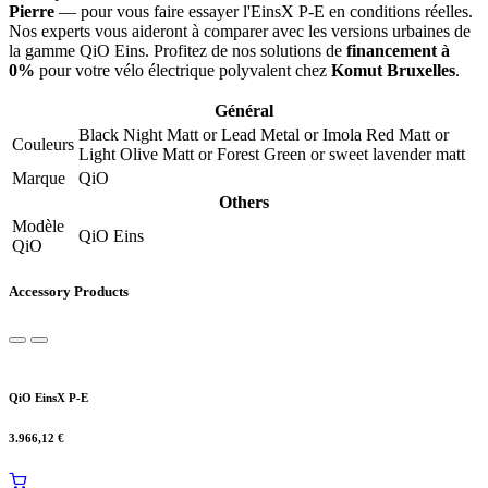
Pierre
— pour vous faire essayer l'EinsX P-E en conditions réelles.
Nos experts vous aideront à comparer avec les versions urbaines de
la gamme QiO Eins. Profitez de nos solutions de
financement à
0%
pour votre vélo électrique polyvalent chez
Komut Bruxelles
.
Général
Black Night Matt
or
Lead Metal
or
Imola Red Matt
or
Couleurs
Light Olive Matt
or
Forest Green
or
sweet lavender matt
Marque
QiO
Others
Modèle
QiO Eins
QiO
Accessory Products
QiO EinsX P-E
3.966,12
€