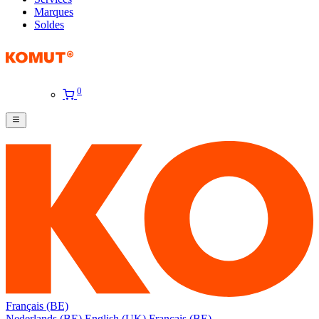
Marques
Soldes
0
Français (BE)
Nederlands (BE)
English (UK)
Français (BE)