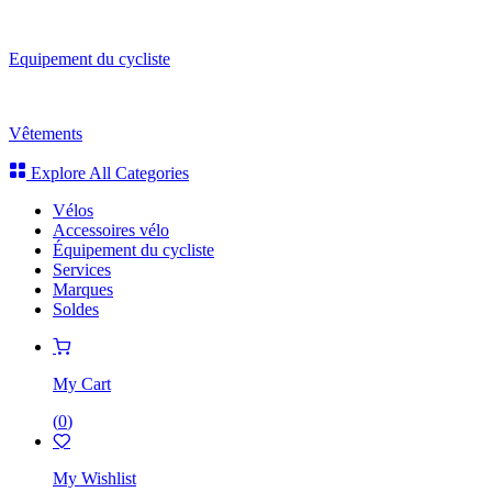
Equipement du cycliste
Vêtements
Explore All Categories
Vélos
Accessoires vélo
Équipement du cycliste
Services
Marques
Soldes
My Cart
(
0
)
My Wishlist