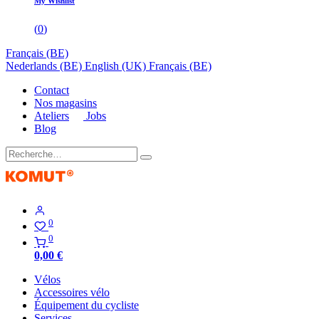
My Wishlist
(
0
)
Français (BE)
Nederlands (BE)
English (UK)
Français (BE)
Contact
Nos magasins
Ateliers
Jobs
Blog
0
0
0,00
€
Vélos
Accessoires vélo
Équipement du cycliste
Services