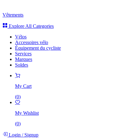
Vêtements
Explore All Categories
Vélos
Accessoires vélo
Équipement du cycliste
Services
Marques
Soldes
My Cart
(
0
)
My Wishlist
(
0
)
Login
/
Signup