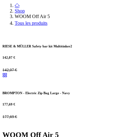
Shop
WOOM Off Air 5
Tous les produits
RIESE & MÜLLER Safety bar kit Multitinker2
142,07
€
142,07
€
BROMPTON - Electric Zip Bag Large - Navy
177,69
€
177,69
€
WOOM Off Air 5