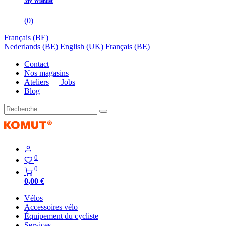
My Wishlist
(
0
)
Français (BE)
Nederlands (BE)
English (UK)
Français (BE)
Contact
Nos magasins
Ateliers
Jobs
Blog
0
0
0,00
€
Vélos
Accessoires vélo
Équipement du cycliste
Services