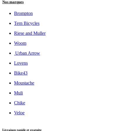
Nos marques
Brompton
Tern Bicycles
Riese and Muller
Woom
Urban Arrow
Lovens
Bike43
Moustache
Muli
Chike
Veloe
Livraison rapide et gratuite