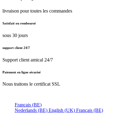
livraison pour toutes les commandes
Satisfait ou remboursé
sous 30 jours
support client 24/7
Support client amical 24/7
Paiement en ligne sécurisé
Nous traitons le certificat SSL
Français (BE)
Nederlands (BE)
English (UK)
Français (BE)
Accueil
CGV
Politique de confidentialité