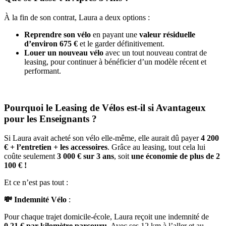
À la fin de son contrat, Laura a deux options :
Reprendre son vélo
en payant une
valeur résiduelle
d’environ 675 €
et le garder définitivement.
Louer un nouveau vélo
avec un tout nouveau contrat de
leasing, pour continuer à bénéficier d’un modèle récent et
performant.
Pourquoi le Leasing de Vélos est-il si Avantageux
pour les Enseignants ?
Si Laura avait acheté son vélo elle-même, elle aurait dû payer
4 200
€ + l’entretien + les accessoires
. Grâce au leasing, tout cela lui
coûte seulement
3 000 € sur 3 ans
, soit
une économie de plus de 2
100 € !
Et ce n’est pas tout :
💸 Indemnité Vélo
:
Pour chaque trajet domicile-école, Laura reçoit une indemnité de
0,21 € par kilomètre parcouru
. Avec ses 12 km à l’aller et au