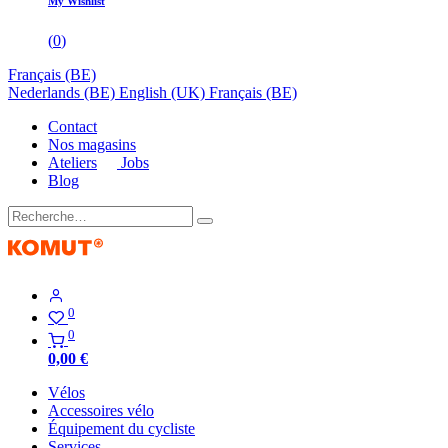
My Wishlist
(
0
)
Français (BE)
Nederlands (BE)
English (UK)
Français (BE)
Contact
Nos magasins
Ateliers
Jobs
Blog
0
0
0,00
€
Vélos
Accessoires vélo
Équipement du cycliste
Services