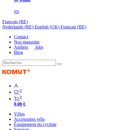
My Wishlist
(
0
)
Français (BE)
Nederlands (BE)
English (UK)
Français (BE)
Contact
Nos magasins
Ateliers
Jobs
Blog
0
0
0,00
€
Vélos
Accessoires vélo
Équipement du cycliste
Services