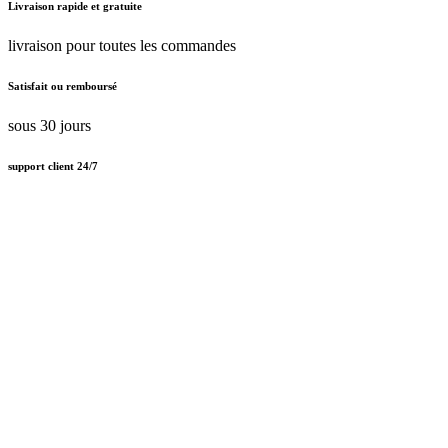
Livraison rapide et gratuite
livraison pour toutes les commandes
Satisfait ou remboursé
sous 30 jours
support client 24/7
Support client amical 24/7
Paiement en ligne sécurisé
Nous traitons le certificat SSL
Français (BE)
Nederlands (BE)
English (UK)
Français (BE)
Accueil
CGV
Politique de confidentialité