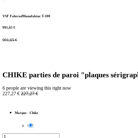
VSF FahrradManufaktur T-100
991,65
€
991,65
€
CHIKE parties de paroi "plaques sérigrap
6 people are viewing this right now
227,27
€
227,27
€
Marque
-
Chike