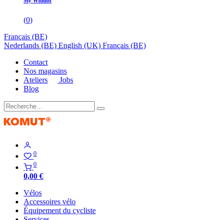
My Wishlist
(
0
)
Français (BE)
Nederlands (BE)
English (UK)
Français (BE)
Contact
Nos magasins
Ateliers
Jobs
Blog
0
0
0,00
€
Vélos
Accessoires vélo
Équipement du cycliste
Services