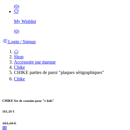
(
0
)
My Wishlist
(
0
)
Login
/
Signup
Shop
Accessoire par marque
Chike
CHIKE parties de paroi "plaques sérigraphiques"
Chike
CHIKE Set de coussins pour "e kids"
161,16
€
161,16
€