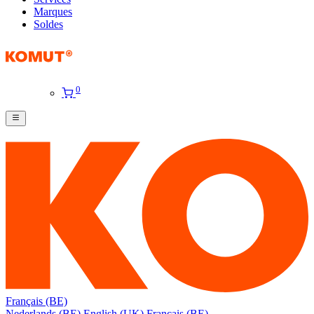
Marques
Soldes
0
Français (BE)
Nederlands (BE)
English (UK)
Français (BE)